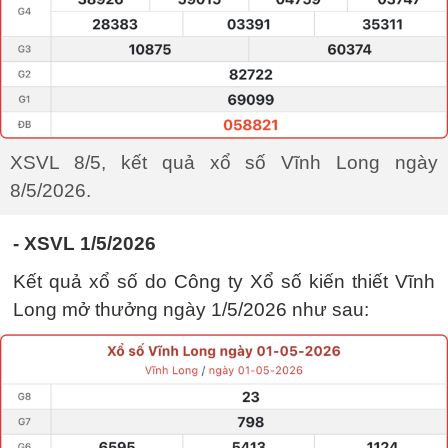
XSVL 8/5, kết quả xổ số Vĩnh Long ngày
8/5/2026.
- XSVL 1/5/2026
Kết quả xổ số do Công ty Xổ số kiến thiết Vĩnh
Long mở thưởng ngày 1/5/2026 như sau: