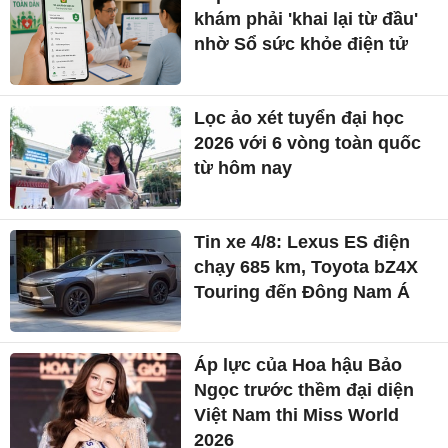
khám phải 'khai lại từ đầu'
nhờ Sổ sức khỏe điện tử
Lọc ảo xét tuyển đại học
2026 với 6 vòng toàn quốc
từ hôm nay
Tin xe 4/8: Lexus ES điện
chạy 685 km, Toyota bZ4X
Touring đến Đông Nam Á
Áp lực của Hoa hậu Bảo
Ngọc trước thềm đại diện
Việt Nam thi Miss World
2026