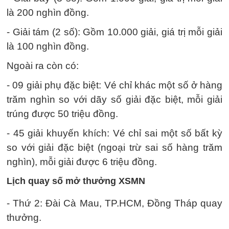
là 200 nghìn đồng.
- Giải tám (2 số): Gồm 10.000 giải, giá trị mỗi giải
là 100 nghìn đồng.
Ngoài ra còn có:
- 09 giải phụ đặc biệt: Vé chỉ khác một số ở hàng
trăm nghìn so với dãy số giải đặc biệt, mỗi giải
trúng được 50 triệu đồng.
- 45 giải khuyến khích: Vé chỉ sai một số bất kỳ
so với giải đặc biệt (ngoại trừ sai số hàng trăm
nghìn), mỗi giải được 6 triệu đồng.
Lịch quay số mở thưởng XSMN
- Thứ 2: Đài Cà Mau, TP.HCM, Đồng Tháp quay
thưởng.