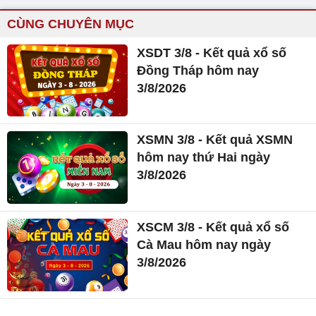
CÙNG CHUYÊN MỤC
XSDT 3/8 - Kết quả xổ số
Đồng Tháp hôm nay
3/8/2026
XSMN 3/8 - Kết quả XSMN
hôm nay thứ Hai ngày
3/8/2026
XSCM 3/8 - Kết quả xổ số
Cà Mau hôm nay ngày
3/8/2026