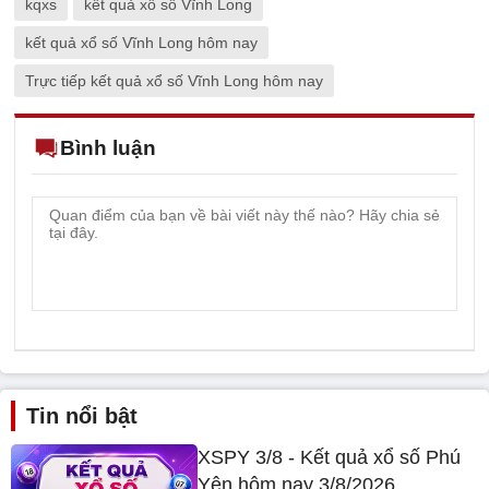
kqxs
kết quả xổ số Vĩnh Long
kết quả xổ số Vĩnh Long hôm nay
Trực tiếp kết quả xổ số Vĩnh Long hôm nay
Bình luận
Tin nổi bật
XSPY 3/8 - Kết quả xổ số Phú
Yên hôm nay 3/8/2026