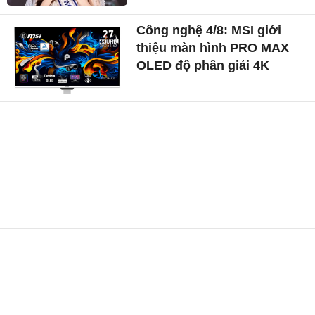
Công nghệ 4/8: MSI giới
thiệu màn hình PRO MAX
OLED độ phân giải 4K