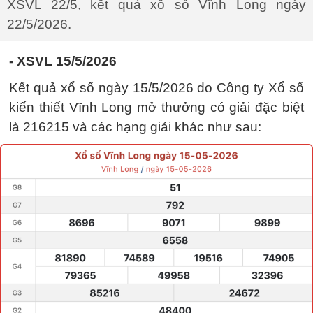
XSVL 22/5, kết quả xổ số Vĩnh Long ngày
22/5/2026.
- XSVL 15/5/2026
Kết quả xổ số ngày 15/5/2026 do Công ty Xổ số
kiến thiết Vĩnh Long mở thưởng có giải đặc biệt
là 216215 và các hạng giải khác như sau: