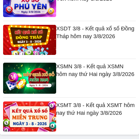
XSDT 3/8 - Kết quả xổ số Đồng
Tháp hôm nay 3/8/2026
XSMN 3/8 - Kết quả XSMN
hôm nay thứ Hai ngày 3/8/2026
XSMT 3/8 - Kết quả XSMT hôm
nay thứ Hai ngày 3/8/2026