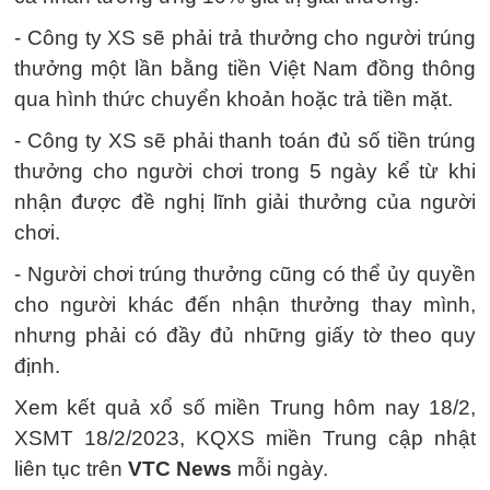
- Công ty XS sẽ phải trả thưởng cho người trúng
thưởng một lần bằng tiền Việt Nam đồng thông
qua hình thức chuyển khoản hoặc trả tiền mặt.
- Công ty XS sẽ phải thanh toán đủ số tiền trúng
thưởng cho người chơi trong 5 ngày kể từ khi
nhận được đề nghị lĩnh giải thưởng của người
chơi.
- Người chơi trúng thưởng cũng có thể ủy quyền
cho người khác đến nhận thưởng thay mình,
nhưng phải có đầy đủ những giấy tờ theo quy
định.
Xem kết quả xổ số miền Trung hôm nay 18/2,
XSMT 18/2/2023, KQXS miền Trung cập nhật
liên tục trên
VTC News
mỗi ngày.