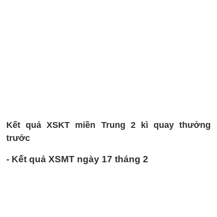
Kết quả XSKT miền Trung 2 kì quay thưởng
trước
- Kết quả XSMT ngày 17 tháng 2