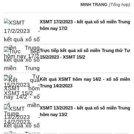
MINH TRANG
(Tổng hợp)
XSMT 17/2/2023 - kết quả xổ số miền Trung
hôm nay 17/2
Trực tiếp kết quả xổ số miền Trung thứ Tư
15/2/2023 - XSMT 15/2
Kết quả XSMT hôm nay 14/2 - xổ số miền
Trung 14/2/2023
XSMT 13/2/2023 - kết quả xổ số miền Trung
hôm nay 13/2