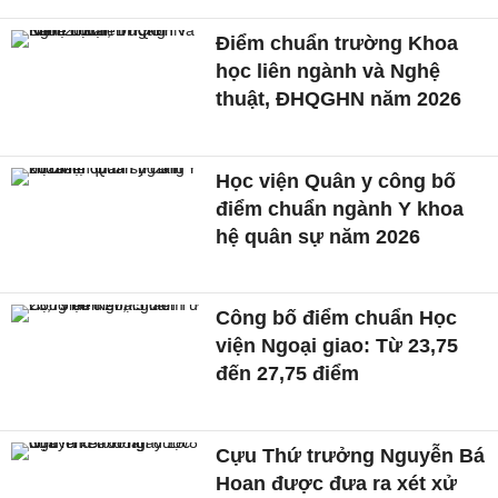
Điểm chuẩn trường Khoa
học liên ngành và Nghệ
thuật, ĐHQGHN năm 2026
Học viện Quân y công bố
điểm chuẩn ngành Y khoa
hệ quân sự năm 2026
Công bố điểm chuẩn Học
viện Ngoại giao: Từ 23,75
đến 27,75 điểm
Cựu Thứ trưởng Nguyễn Bá
Hoan được đưa ra xét xử