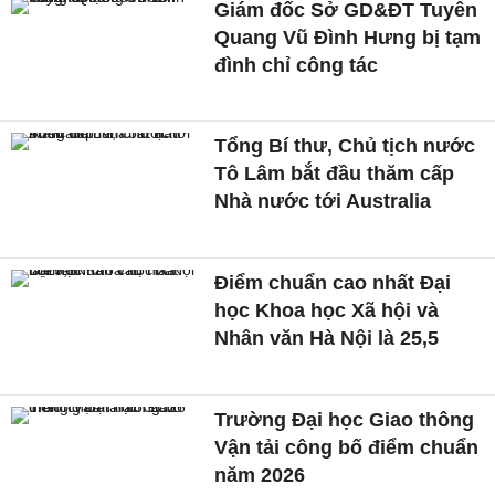
Giám đốc Sở GD&ĐT Tuyên
Quang Vũ Đình Hưng bị tạm
đình chỉ công tác
Tổng Bí thư, Chủ tịch nước
Tô Lâm bắt đầu thăm cấp
Nhà nước tới Australia
Điểm chuẩn cao nhất Đại
học Khoa học Xã hội và
Nhân văn Hà Nội là 25,5
Trường Đại học Giao thông
Vận tải công bố điểm chuẩn
năm 2026