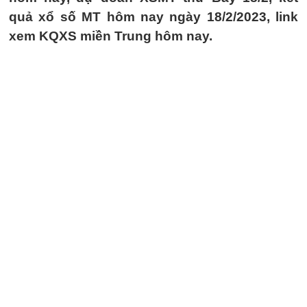
quả xổ số MT hôm nay ngày 18/2/2023, link
xem KQXS miền Trung hôm nay.