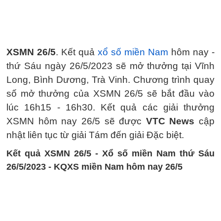
XSMN 26/5
. Kết quả
xổ số miền Nam
hôm nay -
thứ Sáu ngày 26/5/2023 sẽ mở thưởng tại Vĩnh
Long, Bình Dương, Trà Vinh. Chương trình quay
số mở thưởng của XSMN 26/5 sẽ bắt đầu vào
lúc 16h15 - 16h30. Kết quả các giải thưởng
XSMN hôm nay 26/5 sẽ được
VTC News
cập
nhật liên tục từ giải Tám đến giải Đặc biệt.
Kết quả XSMN 26/5 - Xổ số miền Nam thứ Sáu
26/5/2023 - KQXS miền Nam hôm nay 26/5