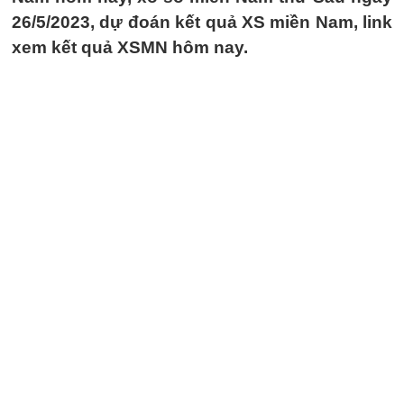
26/5/2023, dự đoán kết quả XS miền Nam, link
xem kết quả XSMN hôm nay.