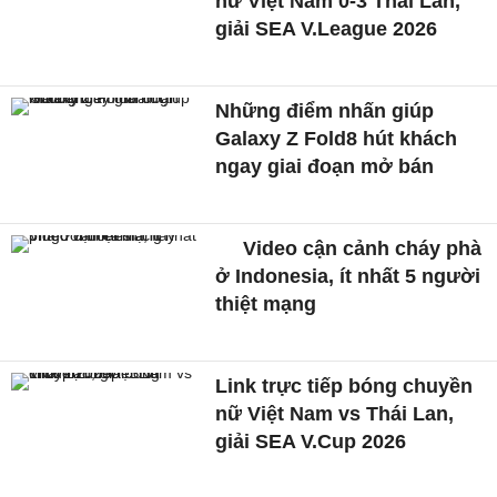
nữ Việt Nam 0-3 Thái Lan,
giải SEA V.League 2026
Những điểm nhấn giúp
Galaxy Z Fold8 hút khách
ngay giai đoạn mở bán
Video cận cảnh cháy phà
ở Indonesia, ít nhất 5 người
thiệt mạng
Link trực tiếp bóng chuyền
nữ Việt Nam vs Thái Lan,
giải SEA V.Cup 2026