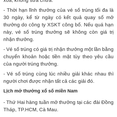
xóa, không sửa chữa.
- Thời hạn lĩnh thưởng của vé số trúng tối đa là
30 ngày, kể từ ngày có kết quả quay số mở
thưởng do công ty XSKT công bố. Nếu quá hạn
này, vé số trúng thưởng sẽ không còn giá trị
nhận thưởng.
- Vé số trúng có giá trị nhận thưởng một lần bằng
chuyển khoản hoặc tiền mặt tùy theo yêu cầu
của người trúng thưởng.
- Vé số trúng cùng lúc nhiều giải khác nhau thì
người chơi được nhận tất cả các giải đó.
Lịch mở thưởng xổ số miền Nam
- Thứ Hai hàng tuần mở thưởng tại các đài Đồng
Tháp, TP.HCM, Cà Mau.