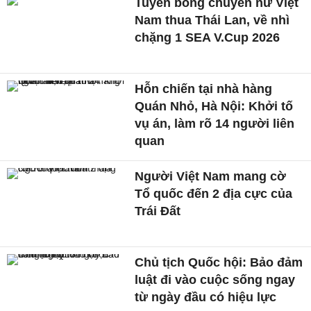
Tuyển bóng chuyền nữ Việt
Nam thua Thái Lan, về nhì
chặng 1 SEA V.Cup 2026
Hỗn chiến tại nhà hàng
Quán Nhỏ, Hà Nội: Khởi tố
vụ án, làm rõ 14 người liên
quan
Người Việt Nam mang cờ
Tổ quốc đến 2 địa cực của
Trái Đất
Chủ tịch Quốc hội: Bảo đảm
luật đi vào cuộc sống ngay
từ ngày đầu có hiệu lực