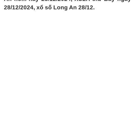
28/12/2024, xổ số Long An 28/12.