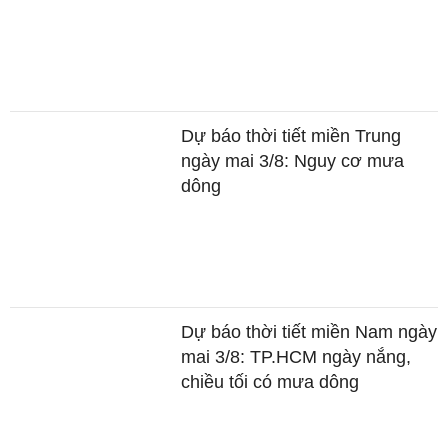
Dự báo thời tiết miền Trung
ngày mai 3/8: Nguy cơ mưa
dông
Dự báo thời tiết miền Nam ngày
mai 3/8: TP.HCM ngày nắng,
chiều tối có mưa dông