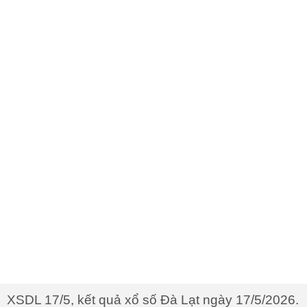
XSDL 17/5, kết quả xổ số Đà Lạt ngày 17/5/2026.