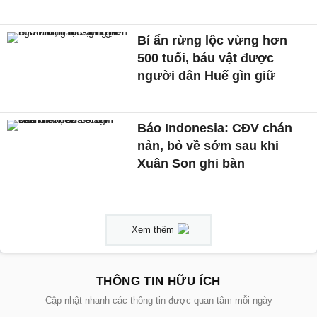
Bí ẩn rừng lộc vừng hơn
500 tuổi, báu vật được
người dân Huế gìn giữ
Báo Indonesia: CĐV chán
nản, bỏ về sớm sau khi
Xuân Son ghi bàn
Xem thêm
THÔNG TIN HỮU ÍCH
Cập nhật nhanh các thông tin được quan tâm mỗi ngày