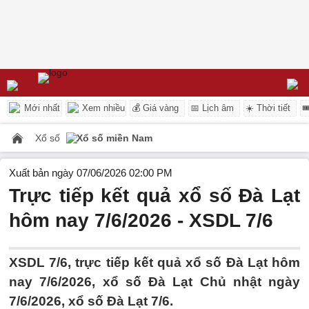
Mới nhất
Xem nhiều
💰 Giá vàng
📅 Lịch âm
☀️ Thời tiết

Xổ số
Xổ số miền Nam
Xuất bản ngày 07/06/2026 02:00 PM
Trực tiếp kết quả xổ số Đà Lạt
hôm nay 7/6/2026 - XSDL 7/6
XSDL 7/6, trực tiếp kết quả xổ số Đà Lạt hôm
nay 7/6/2026, xổ số Đà Lạt Chủ nhật ngày
7/6/2026, xổ số Đà Lạt 7/6.