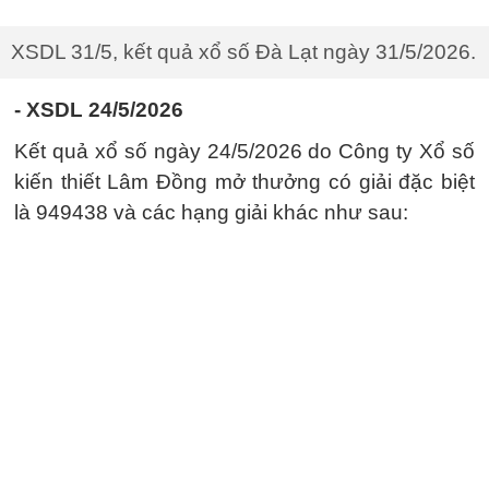
XSDL 31/5, kết quả xổ số Đà Lạt ngày 31/5/2026.
- XSDL 24/5/2026
Kết quả xổ số ngày 24/5/2026 do Công ty Xổ số
kiến thiết Lâm Đồng mở thưởng có giải đặc biệt
là 949438 và các hạng giải khác như sau: