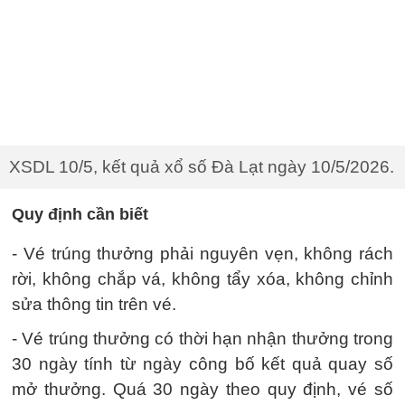
XSDL 10/5, kết quả xổ số Đà Lạt ngày 10/5/2026.
Quy định cần biết
- Vé trúng thưởng phải nguyên vẹn, không rách
rời, không chắp vá, không tẩy xóa, không chỉnh
sửa thông tin trên vé.
- Vé trúng thưởng có thời hạn nhận thưởng trong
30 ngày tính từ ngày công bố kết quả quay số
mở thưởng. Quá 30 ngày theo quy định, vé số