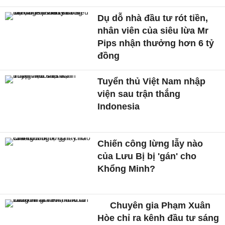
Dụ dỗ nhà đầu tư rót tiền,
nhân viên của siêu lừa Mr
Pips nhận thưởng hơn 6 tỷ
đồng
Tuyển thủ Việt Nam nhập
viện sau trận thắng
Indonesia
Chiến công lừng lẫy nào
của Lưu Bị bị 'gán' cho
Khổng Minh?
Chuyên gia Phạm Xuân
Hòe chỉ ra kênh đầu tư sáng