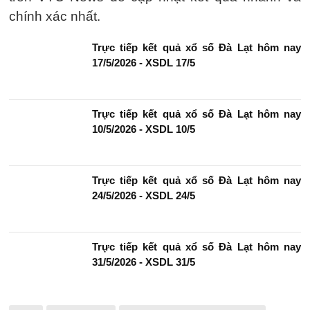
chính xác nhất.
Trực tiếp kết quả xổ số Đà Lạt hôm nay
17/5/2026 - XSDL 17/5
Trực tiếp kết quả xổ số Đà Lạt hôm nay
10/5/2026 - XSDL 10/5
Trực tiếp kết quả xổ số Đà Lạt hôm nay
24/5/2026 - XSDL 24/5
Trực tiếp kết quả xổ số Đà Lạt hôm nay
31/5/2026 - XSDL 31/5