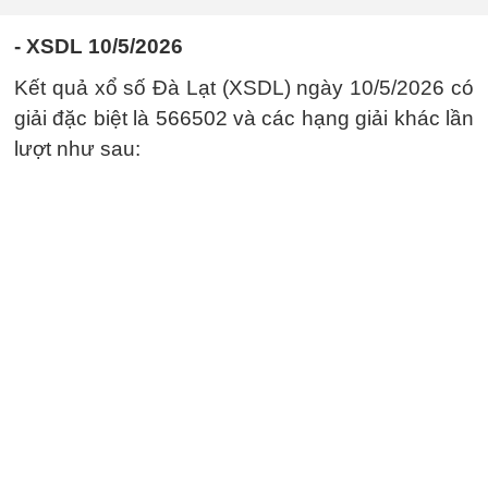
- XSDL 10/5/2026
Kết quả xổ số Đà Lạt (XSDL) ngày 10/5/2026 có
giải đặc biệt là 566502 và các hạng giải khác lần
lượt như sau: