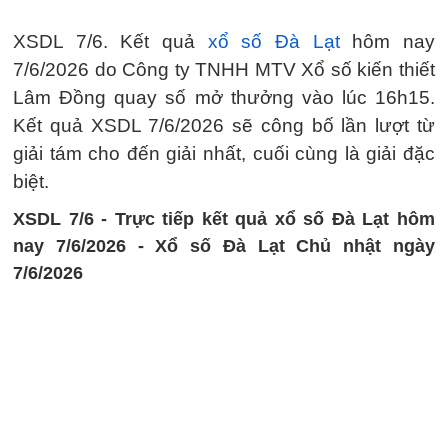
XSDL 7/6. Kết quả
xổ số Đà Lạt
hôm nay
7/6/2026 do Công ty TNHH MTV Xổ số kiến thiết
Lâm Đồng quay số mở thưởng vào lúc 16h15.
Kết quả XSDL 7/6/2026 sẽ công bố lần lượt từ
giải tám cho đến giải nhất, cuối cùng là giải đặc
biệt.
XSDL 7/6 - Trực tiếp kết quả xổ số Đà Lạt hôm
nay 7/6/2026 - Xổ số Đà Lạt Chủ nhật ngày
7/6/2026