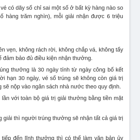
 vé có dãy số chỉ sai một số ở bất kỳ hàng nào so
 số hàng trăm nghìn), mỗi giải nhận được 6 triệu
ên vẹn, không rách rời, không chắp vá, không tẩy
để đảm bảo đủ điều kiện nhận thưởng.
rúng thưởng là 30 ngày tính từ ngày công bố kết
 hạn 30 ngày, vé số trúng sẽ không còn giá trị
g sẽ nộp vào ngân sách nhà nước theo quy định.
lần với toàn bộ giá trị giải thưởng bằng tiền mặt
giải thì người trúng thưởng sẽ nhận tất cả giá trị
 tiếp đến lĩnh thưởng thì có thể làm văn bản ủy