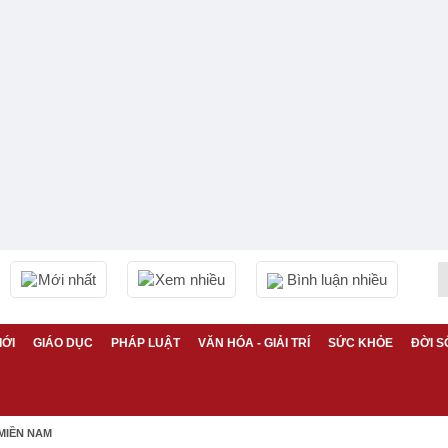
Mới nhất
Xem nhiều
Bình luận nhiều
IỚI
GIÁO DỤC
PHÁP LUẬT
VĂN HÓA - GIẢI TRÍ
SỨC KHỎE
ĐỜI S
MIỀN NAM