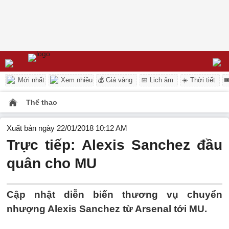
Mới nhất
Xem nhiều
💰 Giá vàng
📅 Lịch âm
☀️ Thời tiết

Thể thao
Xuất bản ngày 22/01/2018 10:12 AM
Trực tiếp: Alexis Sanchez đầu
quân cho MU
Cập nhật diễn biến thương vụ chuyển
nhượng Alexis Sanchez từ Arsenal tới MU.