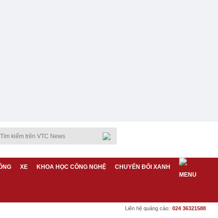
ỐNG
XE
KHOA HỌC CÔNG NGHỆ
CHUYỂN ĐỔI XANH
Liên hệ quảng cáo:
024 36321588