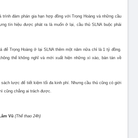
quá trình đàm phán gia hạn hợp đồng với Trọng Hoàng và những cầu
ưng tín hiệu được phát ra là muốn ở lại, cầu thủ SLNA buộc phải
giá để Trọng Hoàng ở lại SLNA thêm một năm nữa chỉ là 1 tỷ đồng.
hông thể không nghĩ và mới xuất hiện những xì xào, bàn tán về
sách lược để tiết kiệm tối đa kinh phí. Nhưng cầu thủ cũng có giới
hì cũng chẳng ai trách được.
L
âm V
ũ
(Th
ể thao 24h)