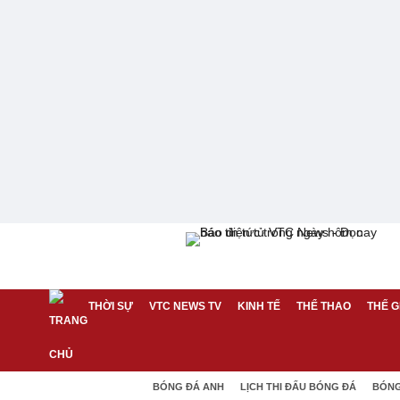
THỜI SỰ
VTC NEWS TV
KINH TẾ
THỂ THAO
THẾ G
BÓNG ĐÁ ANH
LỊCH THI ĐẤU BÓNG ĐÁ
BÓNG