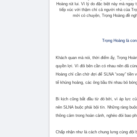
Hoàng rút lui. Vì lý do đặc biệt này mà ngay
tiếp xúc với thậm chí cả người nhà của Trọ
mới có chuyện, Trọng Hoàng đề ngh
Trọng Hoàng là con
Khách quan mà nói, thời điểm ấy, Trọng Hoàng 
quyền lợi. Vì đôi bên cần có nhau nên đã cùn
Hoàng chỉ cần chờ đợi để SLNA “xoay” tiền và
tế khủng hoảng, các ông bầu thi nhau bỏ bóng
Bi kịch cũng bắt đầu từ đó bởi, vì áp lực củ
nên SLNA buộc phải bội tín. Những ràng buộ
thông cảm trong hoàn cảnh, nghèo đói bao p
Chấp nhận như là cách chung lưng cùng đội