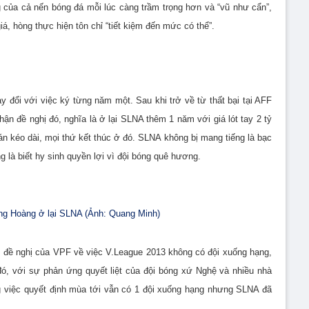
g của cả nến bóng đá mỗi lúc càng trầm trọng hơn và “vũ như cẩn”,
iá, hòng thực hiện tôn chỉ “tiết kiệm đến mức có thể”.
y đổi với việc ký từng năm một. Sau khi trở về từ thất bại tại AFF
ận đề nghị đó, nghĩa là ở lại SLNA thêm 1 năm với giá lót tay 2 tỷ
n kéo dài, mọi thứ kết thúc ở đó. SLNA không bị mang tiếng là bạc
g là biết hy sinh quyền lợi vì đội bóng quê hương.
ọng Hoàng ở lại SLNA (Ảnh: Quang Minh)
u đề nghị của VPF về việc V.League 2013 không có đội xuống hạng,
ó, với sự phản ứng quyết liệt của đội bóng xứ Nghệ và nhiều nhà
g việc quyết định mùa tới vẫn có 1 đội xuống hạng nhưng SLNA đã