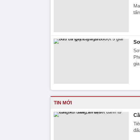
Ma
tấ
Sơ
Sơn
Ph
gia
TIN MỚI
Cầ
Tiê
đấu