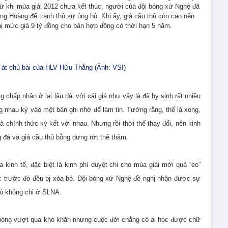
 từ khi mùa giải 2012 chưa kết thúc, người của đội bóng xứ Nghệ đã
ng Hoàng để tranh thủ sự ủng hộ. Khi ấy, giá cầu thủ còn cao nên
ị mức giá 9 tỷ đồng cho bản hợp đồng có thời hạn 5 năm.
 át chủ bài của HLV Hữu Thắng (Ảnh: VSI)
chấp nhận ở lại lâu dài với cái giá như vậy là đã hy sinh rất nhiều
g nhau ký vào một bản ghi nhớ để làm tin. Tưởng rằng, thế là xong,
 chính thức ký kết với nhau. Nhưng rồi thời thế thay đổi, nên kinh
 đá và giá cầu thủ bỗng dưng rớt thê thảm.
a kinh tế, đặc biệt là kinh phí duyệt chi cho mùa giải mới quá “eo”
c trước đó đều bị xóa bỏ. Đội bóng xứ Nghệ đề nghị nhận được sự
hủ không chỉ ở SLNA.
 bóng vượt qua khó khăn nhưng cuộc đời chẳng có ai học được chữ