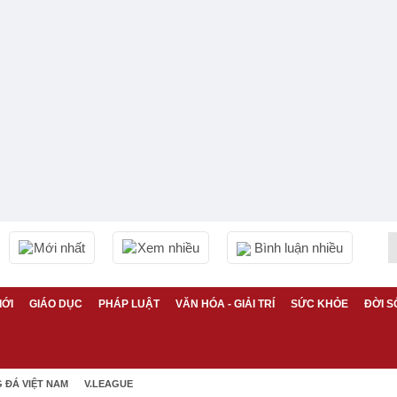
Mới nhất
Xem nhiều
Bình luận nhiều
IỚI
GIÁO DỤC
PHÁP LUẬT
VĂN HÓA - GIẢI TRÍ
SỨC KHỎE
ĐỜI S
 ĐÁ VIỆT NAM
V.LEAGUE