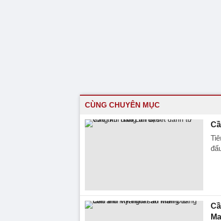
CÙNG CHUYÊN MỤC
Cầ
Tiê
đấu
Cầ
Ma