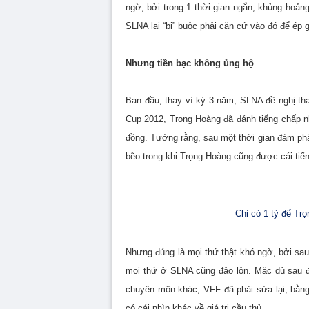
ngờ, bởi trong 1 thời gian ngắn, khủng hoản
SLNA lại “bị” buộc phải căn cứ vào đó để ép g
Nhưng tiền bạc không ủng hộ
Ban đầu, thay vì ký 3 năm, SLNA đề nghị tha
Cup 2012, Trọng Hoàng đã đánh tiếng chấp nh
đồng. Tưởng rằng, sau một thời gian đàm phá
bẽo trong khi Trọng Hoàng cũng được cái tiến
Chỉ có 1 tỷ để Tr
Nhưng đúng là mọi thứ thật khó ngờ, bởi sa
mọi thứ ở SLNA cũng đảo lộn. Mặc dù sau đ
chuyên môn khác, VFF đã phải sửa lại, bằn
có cái nhìn khác về giá trị cầu thủ.