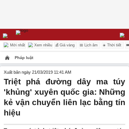
Mới nhất
Xem nhiều
💰 Giá vàng
📅 Lịch âm
☀️ Thời tiết

Pháp luật
Xuất bản ngày 21/03/2019 11:41 AM
Triệt phá đường dây ma túy
'khủng' xuyên quốc gia: Những
kẻ vận chuyển liên lạc bằng tín
hiệu