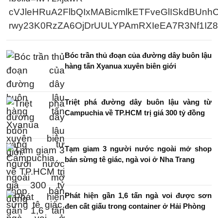
cVJleHRuA2FlbQIxMABicmlkETFveGlISkdBU
rwy23K0RzZA6OjDrUULYPAmRXIeEA7R3Nf1IZ8
Bóc trần thủ đoạn của đường dây buôn lậu
hàng tấn Xyanua xuyên biên giới
Triệt phá đường dây buôn lậu vàng từ
Campuchia về TP.HCM trị giá 300 tỷ đồng
Tạm giam 3 người nước ngoài mở shop
bán sừng tê giác, ngà voi ở Nha Trang
Phát hiện gần 1,6 tấn ngà voi được sơn
đen cất giấu trong container ở Hải Phòng