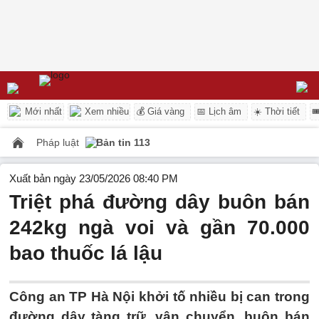
Mới nhất
Xem nhiều
💰 Giá vàng
📅 Lịch âm
☀️ Thời tiết

Pháp luật
Bản tin 113
Xuất bản ngày 23/05/2026 08:40 PM
Triệt phá đường dây buôn bán
242kg ngà voi và gần 70.000
bao thuốc lá lậu
Công an TP Hà Nội khởi tố nhiều bị can trong
đường dây tàng trữ, vận chuyển, buôn bán