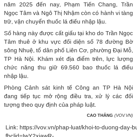
năm 2025 đến nay, Phạm Tiến Chang, Trần
Ngọc Tâm và Ngô Thị Nhậm còn có hành vi tàng
trữ, vận chuyển thuốc lá điếu nhập lậu.
Số hàng này được cất giấu tại kho do Trần Ngọc
Tâm thuê ở khu vực đối diện số 78 đường Bờ
sông Nhuệ, tổ dân phố Liên Cơ, phường Đại Mỗ,
TP Hà Nội. Khám xét địa điểm trên, lực lượng
chức năng thu giữ 69.560 bao thuốc lá điếu
nhập lậu.
Phòng Cảnh sát kinh tế Công an TP Hà Nội
đang tiếp tục mở rộng điều tra, xử lý các đối
tượng theo quy định của pháp luật.
CAO THẮNG
(VOV.VN)
Link: https://vov.vn/phap-luat/khoi-to-duong-day
fbclid=IwY2xjawR-