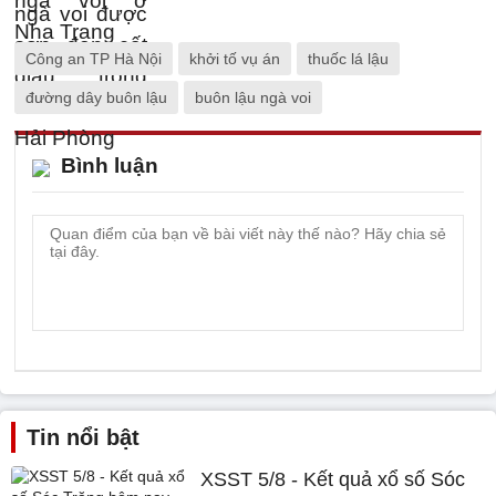
Công an TP Hà Nội
khởi tố vụ án
thuốc lá lậu
đường dây buôn lậu
buôn lậu ngà voi
Bình luận
Tin nổi bật
XSST 5/8 - Kết quả xổ số Sóc