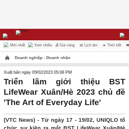
Mới nhất
Xem nhiều
💰 Giá vàng
📅 Lịch âm
☀️ Thời tiết

Doanh nghiệp - Doanh nhân
Xuất bản ngày 09/02/2023 05:08 PM
Triển lãm giới thiệu BST
LifeWear Xuân/Hè 2023 chủ đề
'The Art of Everyday Life'
(VTC News) -
Từ ngày 17 - 19/02, UNIQLO tổ
chức sự kiện ra mắt BST LifeWear Xuân/Hè