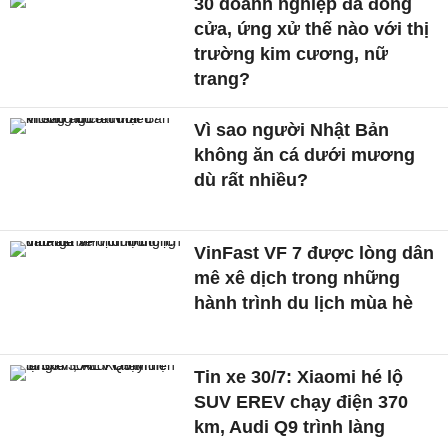
30 doanh nghiệp đã đóng
cửa, ứng xử thế nào với thị
trường kim cương, nữ
trang?
Vì sao người Nhật Bản
không ăn cá dưới mương
dù rất nhiều?
VinFast VF 7 được lòng dân
mê xê dịch trong những
hành trình du lịch mùa hè
Tin xe 30/7: Xiaomi hé lộ
SUV EREV chạy điện 370
km, Audi Q9 trình làng