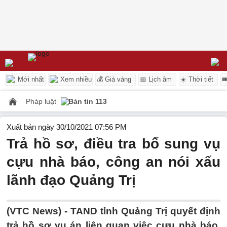
Mới nhất
Xem nhiều
💰 Giá vàng
📅 Lịch âm
☀️ Thời tiết

Pháp luật
Bản tin 113
Xuất bản ngày 30/10/2021 07:56 PM
Trả hồ sơ, điều tra bổ sung vụ
cựu nhà báo, công an nói xấu
lãnh đạo Quảng Trị
(VTC News) -
TAND tỉnh Quảng Trị quyết định
trả hồ sơ vụ án liên quan việc cựu nhà báo,