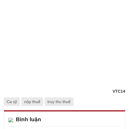
VTC14
Ca sỹ
nộp thuế
truy thu thuế
Bình luận