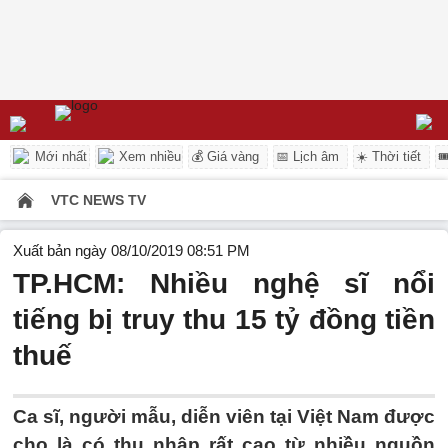
Mới nhất
Xem nhiều
💰 Giá vàng
📅 Lịch âm
☀️ Thời tiết

VTC NEWS TV
Xuất bản ngày 08/10/2019 08:51 PM
TP.HCM: Nhiều nghệ sĩ nổi
tiếng bị truy thu 15 tỷ đồng tiền
thuế
Ca sĩ, người mẫu, diễn viên tại Việt Nam được
cho là có thu nhập rất cao từ nhiều nguồn