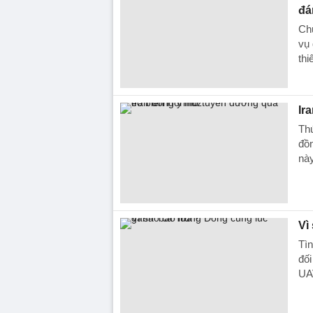
đá
Ch
vụ 
thi
Ir
Thứ
đồ
này
Vì
Tìn
đối
UAV