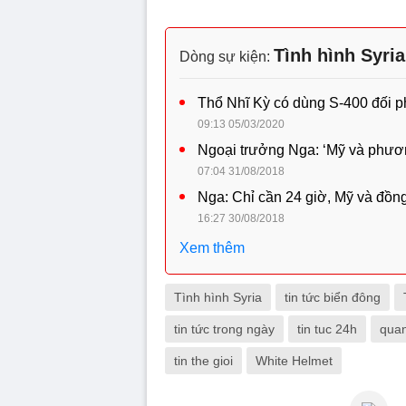
Tình hình Syri
Dòng sự kiện:
Thổ Nhĩ Kỳ có dùng S-400 đối 
09:13 05/03/2020
Ngoại trưởng Nga: ‘Mỹ và phươn
07:04 31/08/2018
Nga: Chỉ cần 24 giờ, Mỹ và đồng
16:27 30/08/2018
Xem thêm
Tình hình Syria
tin tức biển đông
tin tức trong ngày
tin tuc 24h
quan
tin the gioi
White Helmet