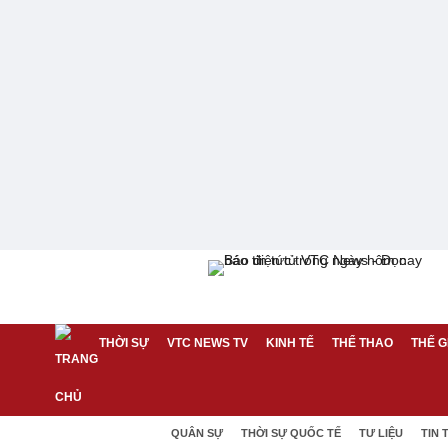
THỜI SỰ
VTC NEWS TV
KINH TẾ
THỂ THAO
THẾ G
QUÂN SỰ
THỜI SỰ QUỐC TẾ
TƯ LIỆU
TIN 