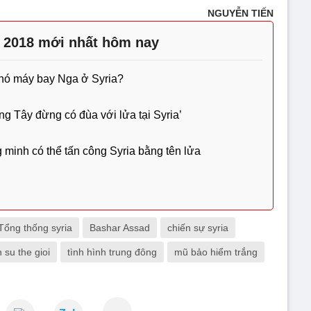
NGUYỄN TIẾN
a 2018 mới nhất hôm nay
phó máy bay Nga ở Syria?
g Tây đừng có đùa với lửa tại Syria’
 minh có thể tấn công Syria bằng tên lửa
Tổng thống syria
Bashar Assad
chiến sự syria
 su the gioi
tình hình trung đông
mũ bảo hiểm trắng