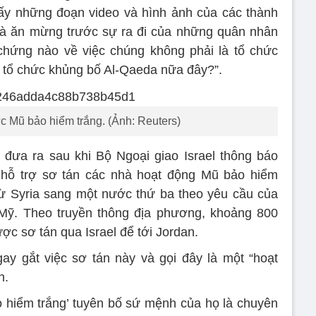
ấy những đoạn video và hình ảnh của các thành
à ăn mừng trước sự ra đi của những quân nhân
chứng nào về việc chúng không phải là tổ chức
 tổ chức khủng bố Al-Qaeda nữa đây?”.
c Mũ bảo hiểm trắng. (Ảnh: Reuters)
đưa ra sau khi Bộ Ngoại giao Israel thông báo
hỗ trợ sơ tán các nhà hoạt động Mũ bảo hiểm
từ Syria sang một nước thứ ba theo yêu cầu của
ỹ. Theo truyền thông địa phương, khoảng 800
ợc sơ tán qua Israel để tới Jordan.
ay gắt việc sơ tán này và gọi đây là một “hoạt
h.
 hiểm trắng’ tuyên bố sứ mệnh của họ là chuyên