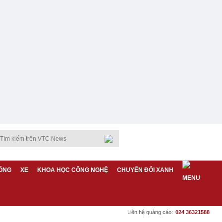
ỐNG
XE
KHOA HỌC CÔNG NGHỆ
CHUYỂN ĐỔI XANH
Liên hệ quảng cáo:
024 36321588