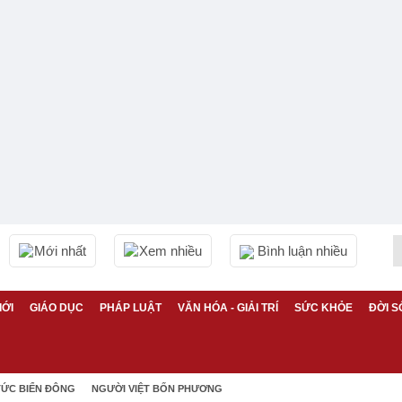
Mới nhất
Xem nhiều
Bình luận nhiều
IỚI
GIÁO DỤC
PHÁP LUẬT
VĂN HÓA - GIẢI TRÍ
SỨC KHỎE
ĐỜI S
TỨC BIỂN ĐÔNG
NGƯỜI VIỆT BỐN PHƯƠNG