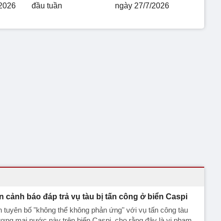
2026
đầu tuần
ngày 27/7/2026
an cảnh báo đáp trả vụ tàu bị tấn công ở biển Caspi
n tuyên bố "không thể không phản ứng" với vụ tấn công tàu
ơng mại nước này trên biển Caspi, cho rằng đây là vi phạm