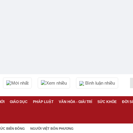
Mới nhất
Xem nhiều
Bình luận nhiều
IỚI
GIÁO DỤC
PHÁP LUẬT
VĂN HÓA - GIẢI TRÍ
SỨC KHỎE
ĐỜI S
TỨC BIỂN ĐÔNG
NGƯỜI VIỆT BỐN PHƯƠNG