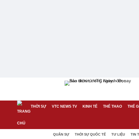
THỜI SỰ
VTC NEWS TV
KINH TẾ
THỂ THAO
THẾ G
QUÂN SỰ
THỜI SỰ QUỐC TẾ
TƯ LIỆU
TIN 