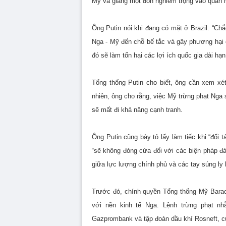
Mỹ và giáng một đòn nghiêm trọng vào quan
Ông Putin nói khi đang có mặt ở Brazil: “Ch
Nga - Mỹ đến chỗ bế tắc và gây phương hại c
đó sẽ làm tổn hại các lợi ích quốc gia dài 
Tổng thống Putin cho biết, ông cần xem xé
nhiên, ông cho rằng, việc Mỹ trừng phạt Ng
sẽ mất đi khả năng cạnh tranh.
Ông Putin cũng bày tỏ lấy làm tiếc khi “đối
“sẽ không đóng cửa đối với các biện pháp đà
giữa lực lượng chính phủ và các tay súng ly 
Trước đó, chính quyền Tổng thống Mỹ Barac
với nền kinh tế Nga. Lệnh trừng phạt n
Gazprombank và tập đoàn dầu khí Rosneft, c