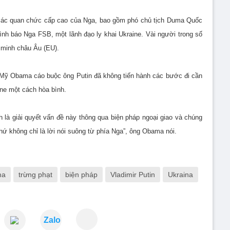
các quan chức cấp cao của Nga, bao gồm phó chủ tịch Duma Quốc
tình báo Nga FSB, một lãnh đạo ly khai Ukraine. Vài người trong số
n minh châu Âu (EU).
ng Mỹ Obama cáo buộc ông Putin đã không tiến hành các bước đi cần
ine một cách hòa bình.
là giải quyết vấn đề này thông qua biện pháp ngoại giao và chúng
ứ không chỉ là lời nói suông từ phía Nga”, ông Obama nói.
ma
trừng phạt
biện pháp
Vladimir Putin
Ukraina
Zalo