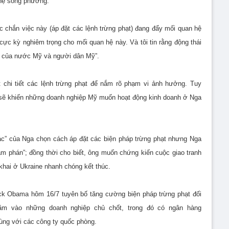
 hệ song phương.
ắc chắn việc này (áp đặt các lệnh trừng phạt) đang đẩy mối quan hệ
ực kỳ nghiêm trọng cho mối quan hệ này. Và tôi tin rằng động thái
hạn của nước Mỹ và người dân Mỹ”.
t chi tiết các lệnh trừng phạt để nắm rõ phạm vi ảnh hưởng. Tuy
a sẽ khiến những doanh nghiệp Mỹ muốn hoạt động kinh doanh ở Nga
 tác” của Nga chọn cách áp đặt các biện pháp trừng phạt nhưng Nga
m phán”; đồng thời cho biết, ông muốn chứng kiến cuộc giao tranh
khai ở Ukraine nhanh chóng kết thúc.
k Obama hôm 16/7 tuyên bố tăng cường biện pháp trừng phạt đối
hằm vào những doanh nghiệp chủ chốt, trong đó có ngân hàng
ùng với các công ty quốc phòng.