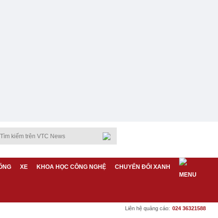
ỐNG
XE
KHOA HỌC CÔNG NGHỆ
CHUYỂN ĐỔI XANH
Liên hệ quảng cáo:
024 36321588