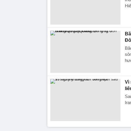
Hi
Bã
Đô
Bã
sôn
hư
Vì
liê
Sau
Ira