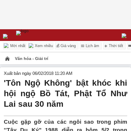
Mới nhất
Xem nhiều
💰 Giá vàng
📅 Lịch âm
☀️ Thời tiết

Văn hóa - Giải trí
Xuất bản ngày 06/02/2018 11:20 AM
'Tôn Ngộ Không' bật khóc khi
hội ngộ Bồ Tát, Phật Tổ Như
Lai sau 30 năm
Cuộc gặp gỡ của các ngôi sao trong phim
''Tây Du Ký" 1988 diễn ra hôm 5/2 trong