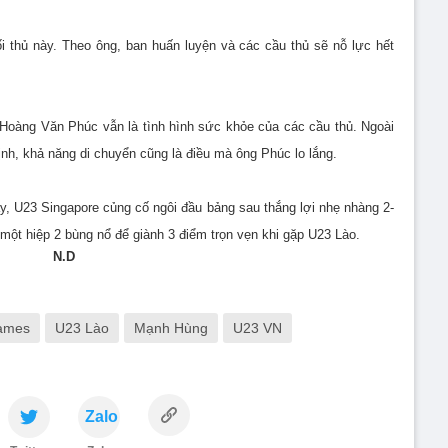
i thủ này. Theo ông, ban huấn luyện và các cầu thủ sẽ nỗ lực hết
 Hoàng Văn Phúc vẫn là tình hình sức khỏe của các cầu thủ. Ngoài
ịnh, khả năng di chuyển cũng là điều mà ông Phúc lo lắng.
nay, U23 Singapore củng cố ngôi đầu bảng sau thắng lợi nhẹ nhàng 2-
một hiệp 2 bùng nổ để giành 3 điểm trọn vẹn khi gặp U23 Lào.
N.D
ames
U23 Lào
Mạnh Hùng
U23 VN
Zalo