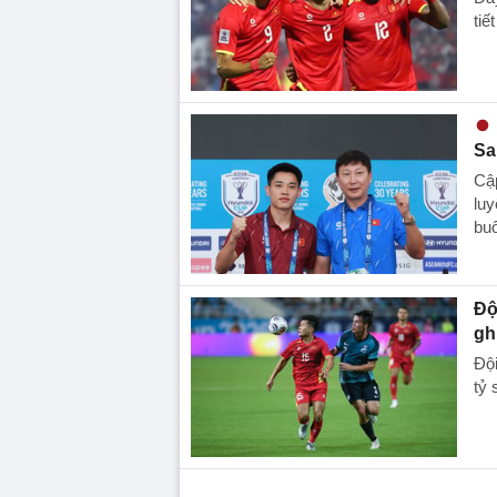
tiế
Sa
Cập
luy
buổ
Độ
gh
Đội
tỷ