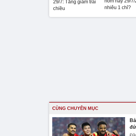
hôm nay 29/7/
29/7: Tăng giảm trái
nhiêu 1 chỉ?
chiều
CÙNG CHUYÊN MỤC
Bả
đứ
Đầ