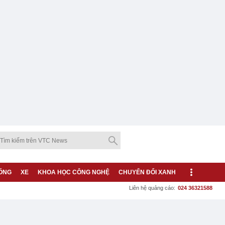
ỐNG
XE
KHOA HỌC CÔNG NGHỆ
CHUYỂN ĐỔI XANH
Liên hệ quảng cáo:
024 36321588