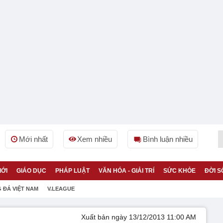
Mới nhất
Xem nhiều
Bình luận nhiều
IỚI
GIÁO DỤC
PHÁP LUẬT
VĂN HÓA - GIẢI TRÍ
SỨC KHỎE
ĐỜI S
 ĐÁ VIỆT NAM
V.LEAGUE
Xuất bản ngày 13/12/2013 11:00 AM