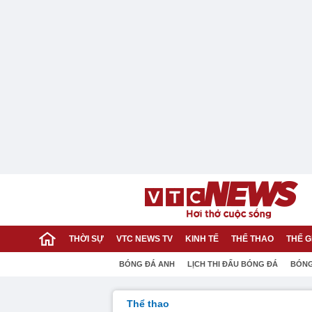
THỜI SỰ
VTC NEWS TV
KINH TẾ
THỂ THAO
THẾ G
BÓNG ĐÁ ANH
LỊCH THI ĐẤU BÓNG ĐÁ
BÓNG
Thể thao