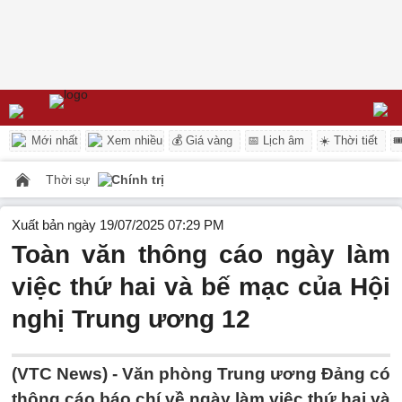
Mới nhất
Xem nhiều
💰 Giá vàng
📅 Lịch âm
☀️ Thời tiết

Thời sự
Chính trị
Xuất bản ngày 19/07/2025 07:29 PM
Toàn văn thông cáo ngày làm
việc thứ hai và bế mạc của Hội
nghị Trung ương 12
(VTC News) -
Văn phòng Trung ương Đảng có
thông cáo báo chí về ngày làm việc thứ hai và