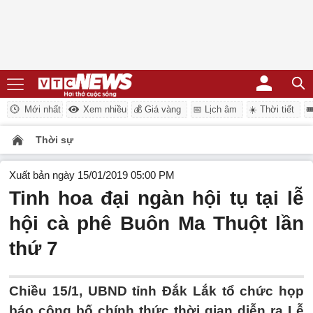
Mới nhất
Xem nhiều
💰 Giá vàng
📅 Lịch âm
☀️ Thời tiết

Thời sự
Xuất bản ngày 15/01/2019 05:00 PM
Tinh hoa đại ngàn hội tụ tại lễ
hội cà phê Buôn Ma Thuột lần
thứ 7
Chiều 15/1, UBND tỉnh Đắk Lắk tổ chức họp
báo công bố chính thức thời gian diễn ra Lễ