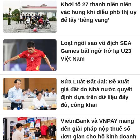
Khởi tố 27 thanh niên niên
vác hung khí diễu phố thị uy
để lấy ‘tiếng vang’
Loạt ngôi sao vô địch SEA
Games bất ngờ trở lại U23
Việt Nam
Sửa Luật Đất đai: Đề xuất
giá đất do Nhà nước quyết
định dựa trên dữ liệu đầy
đủ, công khai
VietinBank và VNPAY mang
đến giải pháp nộp thuế số
đơn giản cho hộ kinh doanh