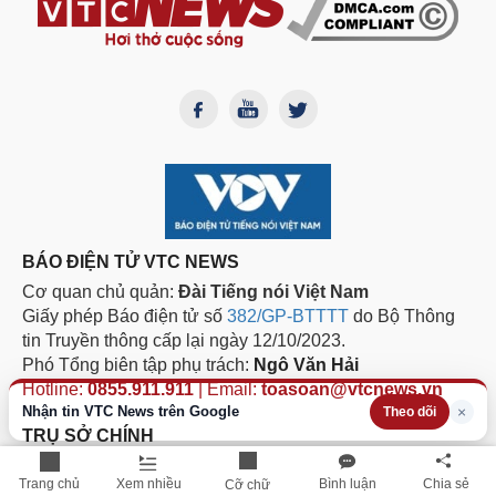
BÁO ĐIỆN TỬ VTC NEWS
Cơ quan chủ quản:
Đài Tiếng nói Việt Nam
Giấy phép Báo điện tử số
382/GP-BTTTT
do Bộ Thông
tin Truyền thông cấp lại ngày 12/10/2023.
Phó Tổng biên tập phụ trách:
Ngô Văn Hải
Hotline:
0855.911.911
| Email:
toasoan@vtcnews.vn
Nhận tin VTC News trên Google
×
Theo dõi
TRỤ SỞ CHÍNH
Tầng 9, Trung tâm Phát thanh Quốc gia, Số 58 Quán Sứ,
Trang chủ
Xem nhiều
Bình luận
Chia sẻ
Cỡ chữ
phường Cửa Nam, thành phố Hà Nội