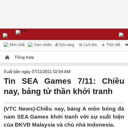
Mới nhất
Xem nhiều
💰 Giá vàng
📅 Lịch âm
☀️ Thời tiết

Tổng hợp
Xuất bản ngày 07/11/2011 02:04 AM
Tin SEA Games 7/11: Chiều
nay, bảng tử thần khởi tranh
(VTC News)-Chiều nay, bảng A môn bóng đá
nam SEA Games khởi tranh với sự xuất hiện
của ĐKVĐ Malaysia và chủ nhà Indonesia.