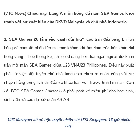
(VTC News)-Chiều nay, bảng A môn bóng đá nam SEA Games khởi
tranh với sự xuất hiện của ĐKVĐ Malaysia và chủ nhà Indonesia.
1. SEA Games 26 lâm vào cảnh đùi hiu?
Các trận đấu bảng B môn
bóng đá nam đã phải diễn ra trong không khí ảm đạm của bốn khán đài
trống vắng. Theo thống kê, chỉ có khoảng hơn hai ngàn người dự khán
trận mở màn SEA Games giữa U23 VN-U23 Philippines. Điều này xuất
phát từ việc đội tuyển chủ nhà Indonesia chưa ra quân
cùng với sự
nhập nhằng trong lịch thi đấu và khâu bán vé. Trước tình hình ảm đạm
đó, BTC SEA Games (Inasoc) đã phải phát vé miễn phí cho học sinh,
sinh viên và các đại sứ quán ASIAN.
U23 Malaysia sẽ có trận quyết chiến với U23 Singapore 16 giờ chiều
nay.