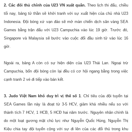
2. Các đối thủ chính của U23 VN xuất quân.
Theo lịch thi đấu, chiều
tối nay, bảng tử thần sẽ khởi tranh với sự xuất hiện của chủ nhà U23
Indonesia. Đội bóng xứ vạn đảo sẽ mở màn chiến dịch săn vàng SEA
Games bằng trận đấu với U23 Campuchia vào lúc 19 giờ. Trước đó,
Singapore và Malaysia sẽ bước vào cuộc đối đầu sinh tử vào lúc 16
giờ.
Ngoài ra, bảng A còn có sự hiện diện của U23 Thái Lan. Ngoại trừ
Campuchia, bốn đội bóng còn lại đều có cơ hội ngang bằng trong việc
cạnh tranh 2 vé đi tiếp vào bán kết.
3. Judo Việt Nam khó duy trì vị thế số 1
. Chỉ tiêu của đội tuyển tại
SEA Games lần này là đoạt từ 3-5 HCV, giảm khá nhiều nếu so với
thành tích 7 HCV, 1 HCB, 5 HCĐ hai năm trước. Nguyên nhân chính là
do một loạt gương mặt chủ lực như Nguyễn Quốc Hùng, Nguyễn Thị
Kiệu chia tay đội tuyển cộng với sự đi lên của các đối thủ trong khu