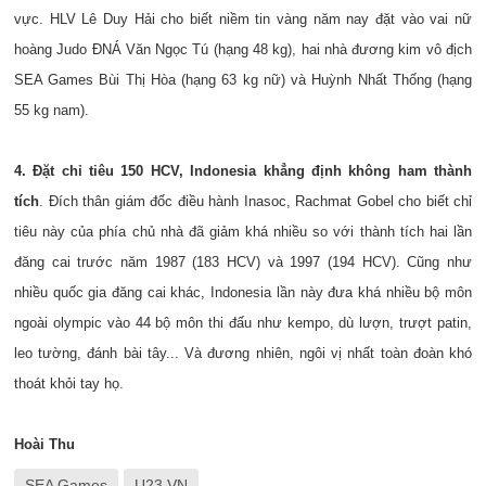
vực. HLV Lê Duy Hải cho biết niềm tin vàng năm nay đặt vào vai nữ
hoàng Judo ĐNÁ Văn Ngọc Tú (hạng 48 kg), hai nhà đương kim vô địch
SEA Games Bùi Thị Hòa (hạng 63 kg nữ) và
Huỳnh Nhất Thống
(hạng
55 kg nam).
4. Đặt chỉ tiêu 150 HCV, Indonesia khẳng định không ham thành
tích
. Đích thân giám đốc điều hành Inasoc, Rachmat Gobel cho biết chỉ
tiêu này của phía chủ nhà đã giảm khá nhiều so với thành tích hai lần
đăng cai trước năm 1987 (183 HCV) và 1997 (194 HCV). Cũng như
nhiều quốc gia đăng cai khác, Indonesia lần này đưa khá nhiều bộ môn
ngoài olympic vào 44 bộ môn thi đấu như kempo, dù lượn, trượt patin,
leo tường, đánh bài tây... Và đương nhiên, ngôi vị nhất toàn đoàn khó
thoát khỏi tay họ.
Hoài Thu
SEA Games
U23 VN