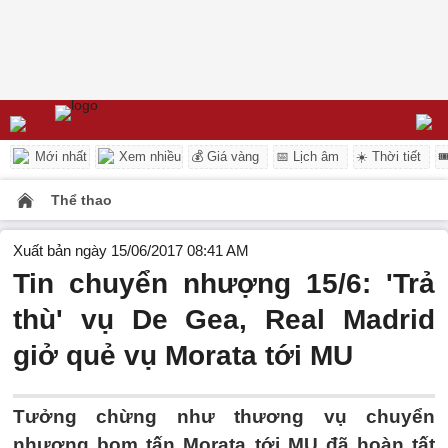
Mới nhất
Xem nhiều
💰 Giá vàng
📅 Lịch âm
☀️ Thời tiết

Thể thao
Xuất bản ngày 15/06/2017 08:41 AM
Tin chuyển nhượng 15/6: 'Trả
thù' vụ De Gea, Real Madrid
giở quẻ vụ Morata tới MU
Tưởng chừng như thương vụ chuyển
nhượng bom tấn Morata tới MU đã hoàn tất