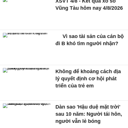
XSVT 4/8 - Kết quả xổ số
Vũng Tàu hôm nay 4/8/2026
Vì sao tài sản của cán bộ
đi B khó tìm người nhận?
Không để khoảng cách địa
lý quyết định cơ hội phát
triển của trẻ em
Dàn sao 'Hậu duệ mặt trời'
sau 10 năm: Người tái hôn,
người vẫn lẻ bóng