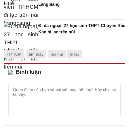
Langbiang
Đi dã ngoại, 27 học sinh THPT Chuyên Bắc
Kạn bị lạc trên núi
TP.HCM
tìm thấy
leo núi
đi lạc
Bình luận