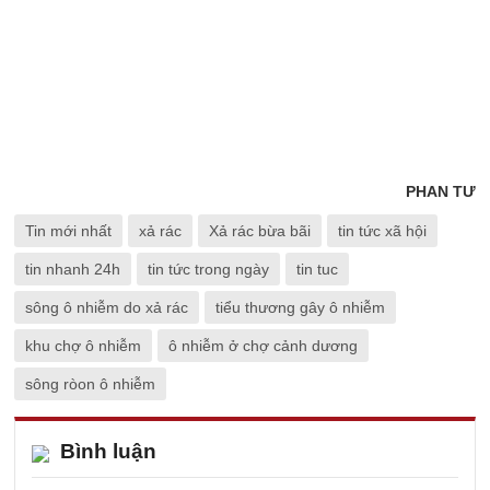
PHAN TƯ
Tin mới nhất
xả rác
Xả rác bừa bãi
tin tức xã hội
tin nhanh 24h
tin tức trong ngày
tin tuc
sông ô nhiễm do xả rác
tiểu thương gây ô nhiễm
khu chợ ô nhiễm
ô nhiễm ở chợ cảnh dương
sông ròon ô nhiễm
Bình luận