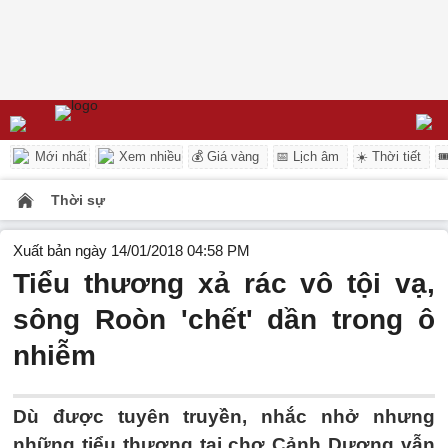
Mới nhất
Xem nhiều
💰 Giá vàng
📅 Lịch âm
☀️ Thời tiết

Thời sự
Xuất bản ngày 14/01/2018 04:58 PM
Tiểu thương xả rác vô tội vạ,
sông Roòn 'chết' dần trong ô
nhiễm
Dù được tuyên truyền, nhắc nhở nhưng
những tiểu thương tại chợ Cảnh Dương vẫn