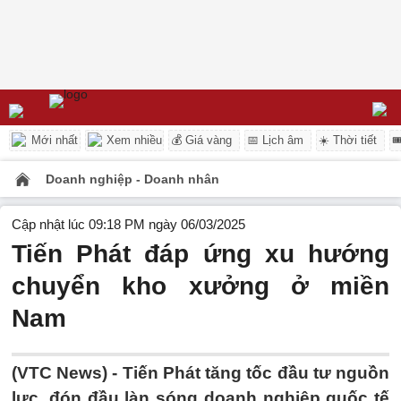
Mới nhất
Xem nhiều
💰 Giá vàng
📅 Lịch âm
☀️ Thời tiết

Doanh nghiệp - Doanh nhân
Cập nhật lúc 09:18 PM ngày 06/03/2025
Tiến Phát đáp ứng xu hướng
chuyển kho xưởng ở miền
Nam
(VTC News) -
Tiến Phát tăng tốc đầu tư nguồn
lực, đón đầu làn sóng doanh nghiệp quốc tế