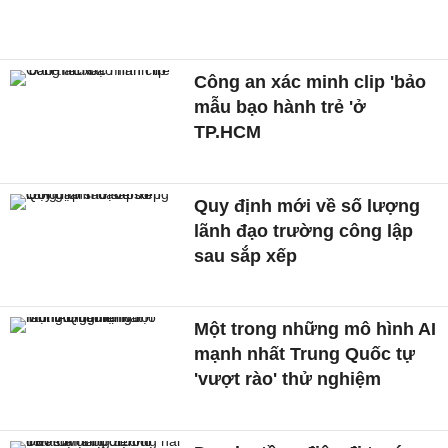
Công an xác minh clip 'bảo
mẫu bạo hành trẻ 'ở
TP.HCM
Quy định mới về số lượng
lãnh đạo trường công lập
sau sắp xếp
Một trong những mô hình AI
mạnh nhất Trung Quốc tự
'vượt rào' thử nghiệm