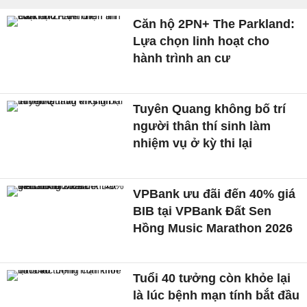
Căn hộ 2PN+ The Parkland:
Lựa chọn linh hoạt cho
hành trình an cư
Tuyên Quang không bố trí
người thân thí sinh làm
nhiệm vụ ở kỳ thi lại
VPBank ưu đãi đến 40% giá
BIB tại VPBank Đất Sen
Hồng Music Marathon 2026
Tuổi 40 tưởng còn khỏe lại
là lúc bệnh mạn tính bắt đầu