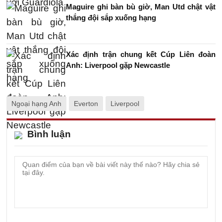
Maguire ghi bàn bù giờ, Man Utd chật vật
thắng đội sắp xuống hạng
Xác định trận chung kết Cúp Liên đoàn
Anh: Liverpool gặp Newcastle
Ngoại hạng Anh
Everton
Liverpool
Bình luận