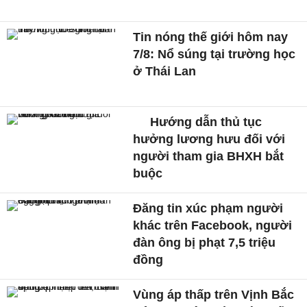
Tin nóng thế giới hôm nay
7/8: Nổ súng tại trường học
ở Thái Lan
Hướng dẫn thủ tục
hưởng lương hưu đối với
người tham gia BHXH bắt
buộc
Đăng tin xúc phạm người
khác trên Facebook, người
đàn ông bị phạt 7,5 triệu
đồng
Vùng áp thấp trên Vịnh Bắc