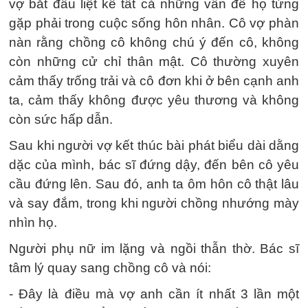
vợ bắt đầu liệt kê tất cả những vấn đề họ từng
gặp phải trong cuộc sống hôn nhân. Cô vợ phàn
nàn rằng chồng cô không chú ý đến cô, không
còn những cử chỉ thân mật. Cô thường xuyên
cảm thấy trống trải và cô đơn khi ở bên cạnh anh
ta, cảm thấy không được yêu thương và không
còn sức hấp dẫn.
Sau khi người vợ kết thúc bài phát biểu dài dằng
dặc của mình, bác sĩ đứng dậy, đến bên cô yêu
cầu đứng lên. Sau đó, anh ta ôm hôn cô thật lâu
và say đắm, trong khi người chồng nhướng mày
nhìn họ.
Người phụ nữ im lặng và ngồi thẫn thờ. Bác sĩ
tâm lý quay sang chồng cô và nói:
- Đây là điều mà vợ anh cần ít nhất 3 lần một