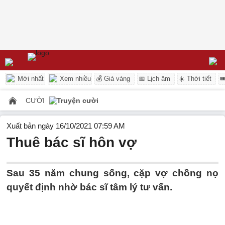
Mới nhất
Xem nhiều
💰 Giá vàng
📅 Lịch âm
☀️ Thời tiết

CƯỜI
Truyện cười
Xuất bản ngày 16/10/2021 07:59 AM
Thuê bác sĩ hôn vợ
Sau 35 năm chung sống, cặp vợ chồng nọ
quyết định nhờ bác sĩ tâm lý tư vấn.