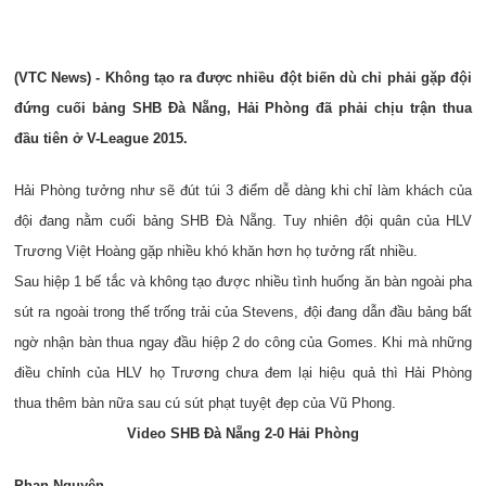
(VTC News) - Không tạo ra được nhiều đột biến dù chỉ phải gặp đội
đứng cuối bảng SHB Đà Nẵng, Hải Phòng đã phải chịu trận thua
đầu tiên ở V-League 2015.
Hải Phòng tưởng như sẽ đút túi 3 điểm dễ dàng khi chỉ làm khách của
đội đang nằm cuối bảng SHB Đà Nẵng. Tuy nhiên đội quân của HLV
Trương Việt Hoàng gặp nhiều khó khăn hơn họ tưởng rất nhiều.
Sau hiệp 1 bế tắc và không tạo được nhiều tình huống ăn bàn ngoài pha
sút ra ngoài trong thế trống trải của Stevens, đội đang dẫn đầu bảng bất
ngờ nhận bàn thua ngay đầu hiệp 2 do công của Gomes. Khi mà những
điều chỉnh của HLV họ Trương chưa đem lại hiệu quả thì Hải Phòng
thua thêm bàn nữa sau cú sút phạt tuyệt đẹp của Vũ Phong.
Video SHB Đà Nẵng 2-0 Hải Phòng
Phan Nguyên