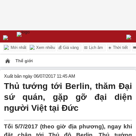
Mới nhất
Xem nhiều
💰 Giá vàng
📅 Lịch âm
☀️ Thời tiết

Thế giới
Xuất bản ngày 06/07/2017 11:45 AM
Thủ tướng tới Berlin, thăm Đại
sứ quán, gặp gỡ đại diện
người Việt tại Đức
Tối 5/7/2017 (theo giờ địa phương), ngay khi
đặt chân tới Thủ đô Berlin, Thủ tướng