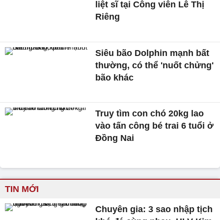
liệt sĩ tại Công viên Lê Thị
Riêng
Siêu bão Dolphin mạnh bất
thường, có thể 'nuốt chửng'
bão khác
Truy tìm con chó 20kg lao
vào tấn công bé trai 6 tuổi ở
Đồng Nai
TIN MỚI
Chuyên gia: 3 sao nhập tịch