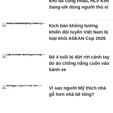
khó đá cùng nhau, HLV Kim
Sang-sik dùng người thú vị
Kịch bản không tưởng
khiến đội tuyển Việt Nam bị
loại khỏi ASEAN Cup 2026
Bé 4 tuổi bị đứt rời cánh tay
do áo chống nắng cuốn vào
bánh xe
Vì sao người Mỹ thích nhà
gỗ hơn nhà bê tông?