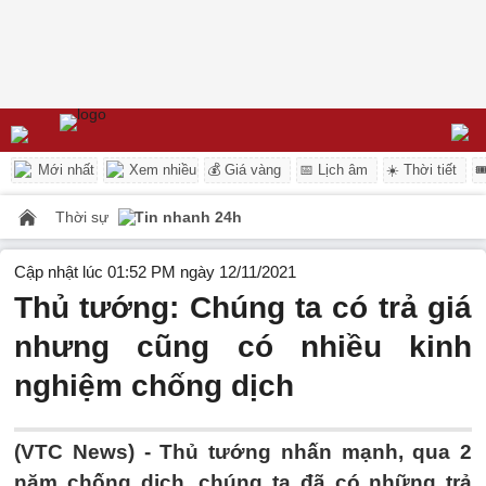
Mới nhất
Xem nhiều
💰 Giá vàng
📅 Lịch âm
☀️ Thời tiết

Thời sự
Tin nhanh 24h
Cập nhật lúc 01:52 PM ngày 12/11/2021
Thủ tướng: Chúng ta có trả giá
nhưng cũng có nhiều kinh
nghiệm chống dịch
(VTC News) -
Thủ tướng nhấn mạnh, qua 2
năm chống dịch, chúng ta đã có những trả