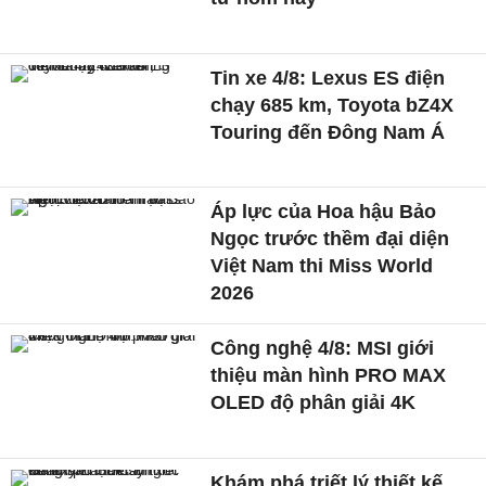
Tin xe 4/8: Lexus ES điện
chạy 685 km, Toyota bZ4X
Touring đến Đông Nam Á
Áp lực của Hoa hậu Bảo
Ngọc trước thềm đại diện
Việt Nam thi Miss World
2026
Công nghệ 4/8: MSI giới
thiệu màn hình PRO MAX
OLED độ phân giải 4K
Khám phá triết lý thiết kế