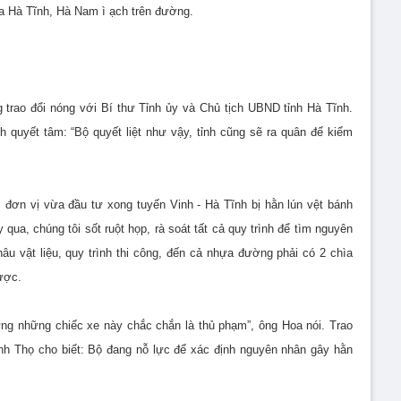
ủa Hà Tĩnh, Hà Nam ì ạch trên đường.
 trao đổi nóng với Bí thư Tỉnh ủy và Chủ tịch UBND tỉnh Hà Tĩnh.
quyết tâm: “Bộ quyết liệt như vậy, tỉnh cũng sẽ ra quân để kiểm
đơn vị vừa đầu tư xong tuyến Vinh - Hà Tĩnh bị hằn lún vệt bánh
qua, chúng tôi sốt ruột họp, rà soát tất cả quy trình để tìm nguyên
âu vật liệu, quy trình thi công, đến cả nhựa đường phải có 2 chìa
ược.
ng những chiếc xe này chắc chắn là thủ phạm”, ông Hoa nói. Trao
nh Thọ cho biết: Bộ đang nỗ lực để xác định nguyên nhân gây hằn