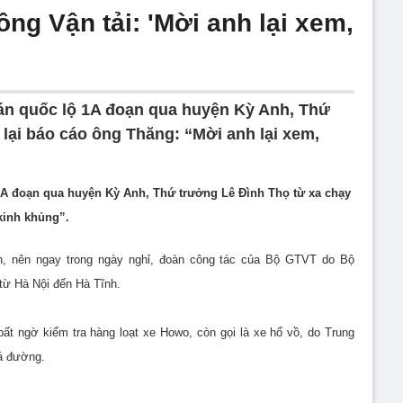
ng Vận tải: 'Mời anh lại xem,
 án quốc lộ 1A đoạn qua huyện Kỳ Anh, Thứ
 lại báo cáo ông Thăng: “Mời anh lại xem,
1A đoạn qua huyện Kỳ Anh, Thứ trưởng Lê Đình Thọ từ xa chạy
kinh khủng”.
ún, nên ngay trong ngày nghỉ, đoàn công tác của Bộ GTVT do Bộ
 từ Hà Nội đến Hà Tĩnh.
ất ngờ kiểm tra hàng loạt xe Howo, còn gọi là xe hổ vồ, do Trung
á đường.