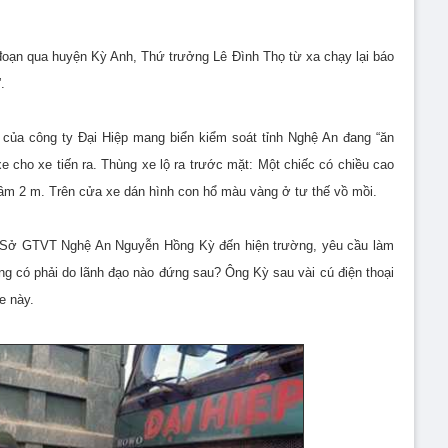
đoạn qua huyện Kỳ Anh, Thứ trưởng Lê Đình Thọ từ xa chạy lại báo
.
 của công ty Đại Hiệp mang biển kiểm soát tỉnh Nghệ An đang “ăn
xe cho xe tiến ra. Thùng xe lộ ra trước mặt: Một chiếc có chiều cao
 tầm 2 m. Trên cửa xe dán hình con hổ màu vàng ở tư thế vồ mồi.
c Sở GTVT Nghệ An Nguyễn Hồng Kỳ đến hiện trường, yêu cầu làm
ng có phải do lãnh đạo nào đứng sau? Ông Kỳ sau vài cú điện thoại
e này.