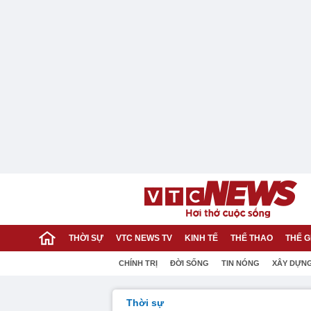
THỜI SỰ
VTC NEWS TV
KINH TẾ
THỂ THAO
THẾ G
CHÍNH TRỊ
ĐỜI SỐNG
TIN NÓNG
XÂY DỰN
Thời sự