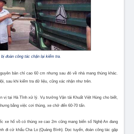
bị đoàn công tác chặn lại kiểm tra.
nguyên bản chỉ cao 60 cm nhưng sau đó về nhà mang thùng khác.
, sau khi kiểm tra dữ liệu, cũng xác nhận như trên.
 vị tại Hà Tĩnh xử lý. Vụ trưởng Vận tải Khuất Việt Hùng cho biết,
 nhưng bằng việc cơi thùng, xe chở đến 60-70 tấn.
iếc xe hổ vồ có thùng xe cao 2m cũng mang biển số Nghệ An đang
ỳ Anh đi cử khẩu Cha Lo (Quảng Bình). Dọc tuyến, đoàn công tác gặp