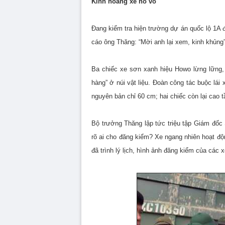
Kinh hoàng xe hổ vồ
Đang kiểm tra hiện trường dự án quốc lộ 1A 
cáo ông Thăng: “Mời anh lại xem, kinh khủng”
Ba chiếc xe sơn xanh hiệu Howo lừng lững,
hàng” ở núi vật liệu. Đoàn công tác buộc lái 
nguyên bản chỉ 60 cm; hai chiếc còn lại cao
Bộ trưởng Thăng lập tức triệu tập Giám đố
rõ ai cho đăng kiểm? Xe ngang nhiên hoạt độ
đã trình lý lịch, hình ảnh đăng kiểm của các x