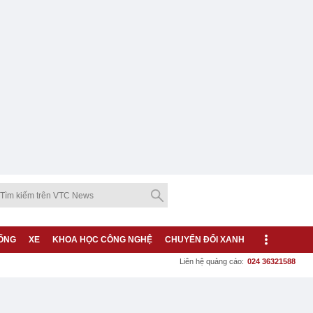
ỐNG
XE
KHOA HỌC CÔNG NGHỆ
CHUYỂN ĐỔI XANH
Liên hệ quảng cáo:
024 36321588