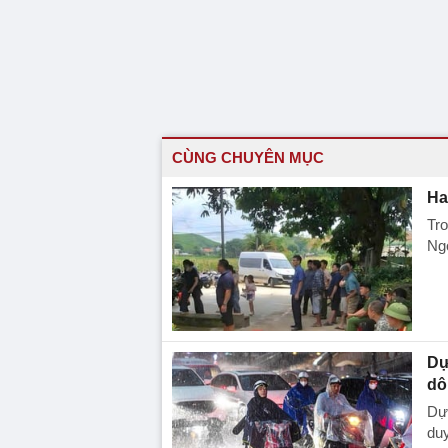
CÙNG CHUYÊN MỤC
Ha
Tro
Ngọ
Dự
dô
Dự 
duy