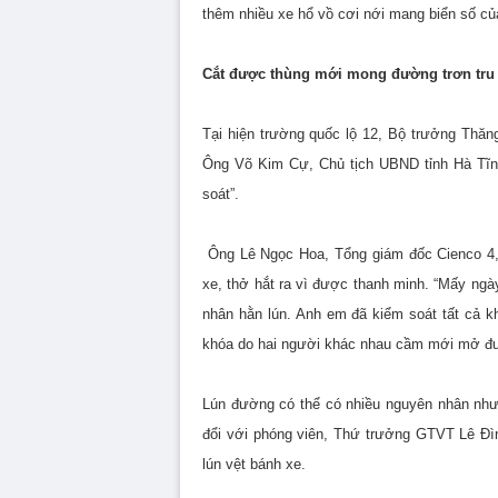
thêm nhiều xe hổ vồ cơi nới mang biển số c
Cắt được thùng mới mong đường trơn tru
Tại hiện trường quốc lộ 12, Bộ trưởng Thăng
Ông Võ Kim Cự, Chủ tịch UBND tỉnh Hà Tĩnh 
soát”.
Ông Lê Ngọc Hoa, Tổng giám đốc Cienco 4, 
xe, thở hắt ra vì được thanh minh. “Mấy ngày 
nhân hằn lún. Anh em đã kiểm soát tất cả kh
khóa do hai người khác nhau cầm mới mở đ
Lún đường có thể có nhiều nguyên nhân như
đổi với phóng viên, Thứ trưởng GTVT Lê Đì
lún vệt bánh xe.