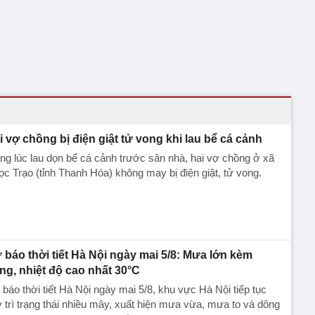
i vợ chồng bị điện giật tử vong khi lau bể cá cảnh
ng lúc lau dọn bể cá cảnh trước sân nhà, hai vợ chồng ở xã
c Trạo (tỉnh Thanh Hóa) không may bị điện giật, tử vong.
 báo thời tiết Hà Nội ngày mai 5/8: Mưa lớn kèm
ng, nhiệt độ cao nhất 30°C
báo thời tiết Hà Nội ngày mai 5/8, khu vực Hà Nội tiếp tục
 trì trạng thái nhiều mây, xuất hiện mưa vừa, mưa to và dông