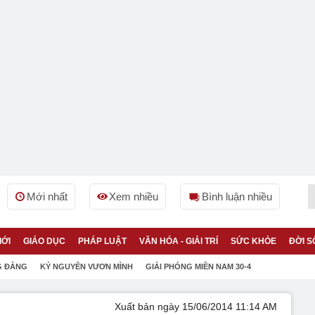
Mới nhất
Xem nhiều
Bình luận nhiều
IỚI
GIÁO DỤC
PHÁP LUẬT
VĂN HÓA - GIẢI TRÍ
SỨC KHỎE
ĐỜI S
G ĐẢNG
KỶ NGUYÊN VƯƠN MÌNH
GIẢI PHÓNG MIỀN NAM 30-4
Xuất bản ngày 15/06/2014 11:14 AM