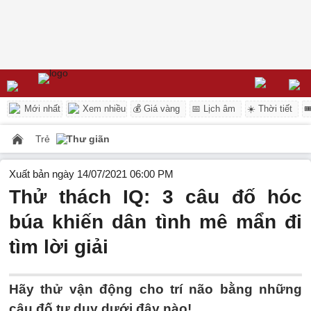
Mới nhất
Xem nhiều
💰 Giá vàng
📅 Lịch âm
☀️ Thời tiết

Trẻ
Thư giãn
Xuất bản ngày 14/07/2021 06:00 PM
Thử thách IQ: 3 câu đố hóc
búa khiến dân tình mê mẩn đi
tìm lời giải
Hãy thử vận động cho trí não bằng những
câu đố tư duy dưới đây nào!