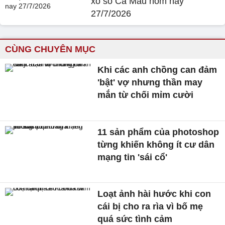
xổ số Cà Mau hôm nay
27/7/2026
CÙNG CHUYÊN MỤC
Khi các anh chồng can đảm
'bật' vợ nhưng thần may
mắn từ chối mỉm cười
11 sản phẩm của photoshop
từng khiến không ít cư dân
mạng tin 'sái cổ'
Loạt ảnh hài hước khi con
cái bị cho ra rìa vì bố mẹ
quá sức tình cảm