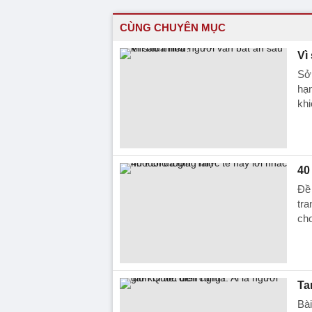
CÙNG CHUYÊN MỤC
Vì
Sở 
hạn
khi
40
Đề 
tra
cho
Ta
Bài