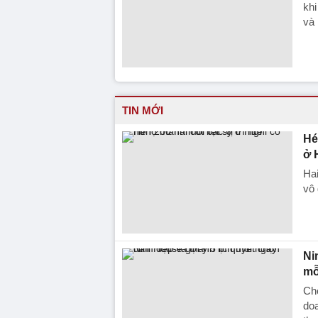
khi
và 
TIN MỚI
Hé
ở 
Ha
vô 
Ni
mỗ
Chọ
doa