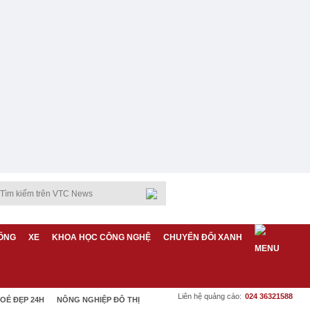
ỐNG
XE
KHOA HỌC CÔNG NGHỆ
CHUYỂN ĐỔI XANH
Liên hệ quảng cáo:
024 36321588
OẺ ĐẸP 24H
NÔNG NGHIỆP ĐÔ THỊ