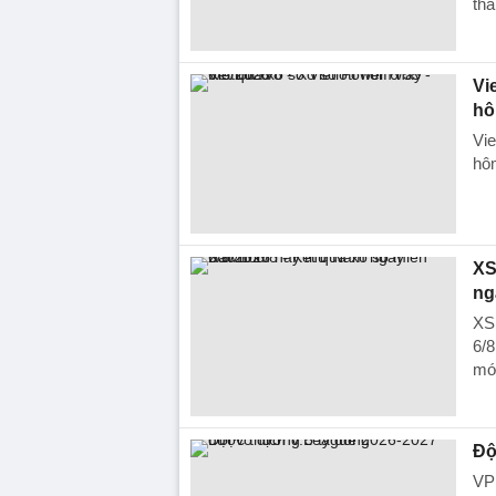
tha
Vi
hô
Vie
hôm
XS
ng
XS
6/8
mới
Độ
VP