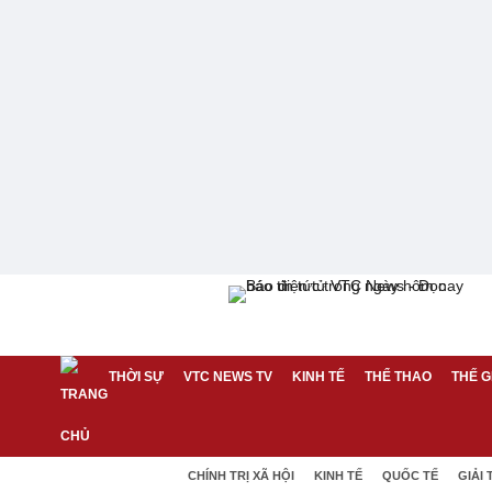
THỜI SỰ
VTC NEWS TV
KINH TẾ
THỂ THAO
THẾ G
CHÍNH TRỊ XÃ HỘI
KINH TẾ
QUỐC TẾ
GIẢI 