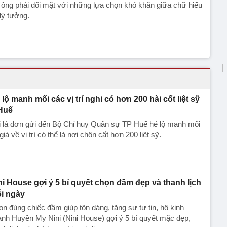
 ông phải đối mặt với những lựa chọn khó khăn giữa chữ hiếu
lý tưởng.
 lộ manh mối các vị trí nghi có hơn 200 hài cốt liệt sỹ
Huế
i lá đơn gửi đến Bộ Chỉ huy Quân sự TP Huế hé lộ manh mối
giá về vị trí có thể là nơi chôn cất hơn 200 liệt sỹ.
ni House gợi ý 5 bí quyết chọn đầm đẹp và thanh lịch
i ngày
n đúng chiếc đầm giúp tôn dáng, tăng sự tự tin, hộ kinh
nh Huyền My Nini (Nini House) gợi ý 5 bí quyết mặc đẹp,