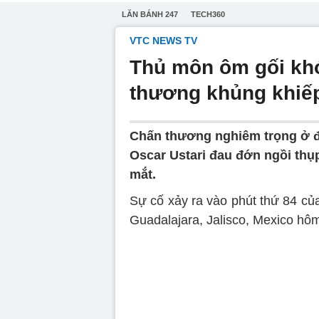
LĂN BÁNH 247
TECH360
VTC NEWS TV
Thủ môn ôm gối khó
thương khủng khiế
Chấn thương nghiêm trọng ở đầ
Oscar Ustari đau đớn ngồi thụp
mắt.
Sự cố xảy ra vào phút thứ 84 của 
Guadalajara, Jalisco, Mexico hôm