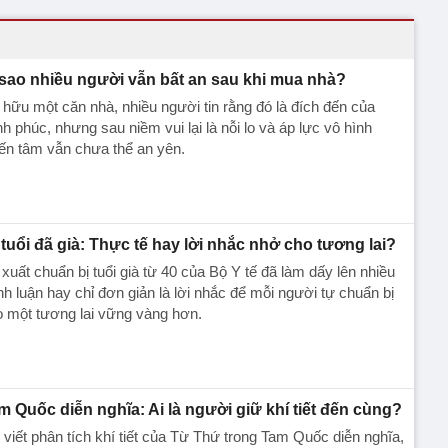
 sao nhiều người vẫn bất an sau khi mua nhà?
hữu một căn nhà, nhiều người tin rằng đó là đích đến của
h phúc, nhưng sau niềm vui lại là nỗi lo và áp lực vô hình
ến tâm vẫn chưa thể an yên.
 tuổi đã già: Thực tế hay lời nhắc nhở cho tương lai?
xuất chuẩn bị tuổi già từ 40 của Bộ Y tế đã làm dấy lên nhiều
nh luận hay chỉ đơn giản là lời nhắc để mỗi người tự chuẩn bị
 một tương lai vững vàng hơn.
m Quốc diễn nghĩa: Ai là người giữ khí tiết đến cùng?
 viết phân tích khí tiết của Từ Thứ trong Tam Quốc diễn nghĩa,