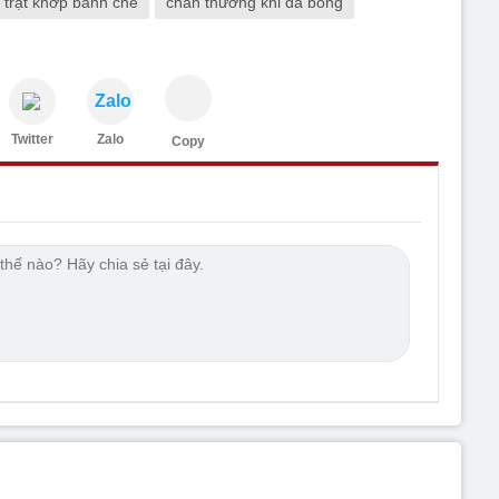
trật khớp bánh chè
chấn thương khi đá bóng
Zalo
Twitter
Zalo
Copy