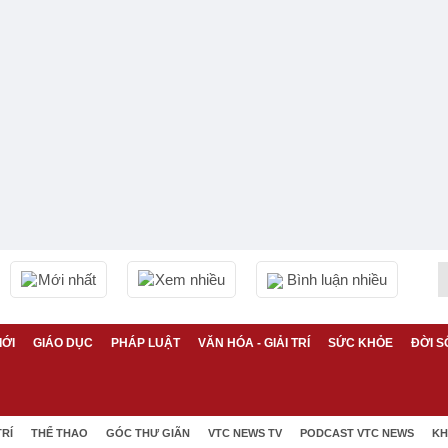
Mới nhất
Xem nhiều
Bình luận nhiều
IỚI
GIÁO DỤC
PHÁP LUẬT
VĂN HÓA - GIẢI TRÍ
SỨC KHỎE
ĐỜI S
TRÍ
THỂ THAO
GÓC THƯ GIÃN
VTC NEWS TV
PODCAST VTC NEWS
KH