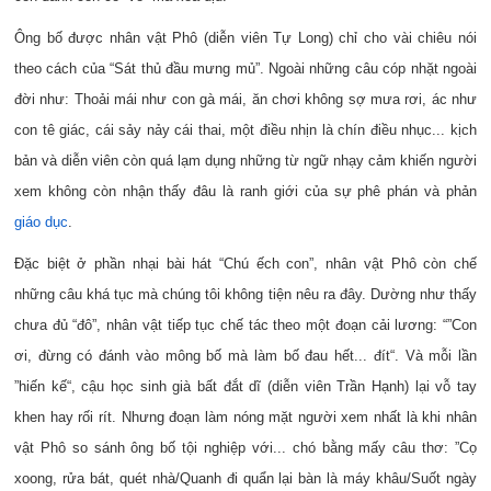
Ông bố được nhân vật Phô (diễn viên Tự Long) chỉ cho vài chiêu nói
theo cách của “Sát thủ đầu mưng mủ”. Ngoài những câu cóp nhặt ngoài
đời như: Thoải mái như con gà mái, ăn chơi không sợ mưa rơi, ác như
con tê giác, cái sảy nảy cái thai, một điều nhịn là chín điều nhục... kịch
bản và diễn viên còn quá lạm dụng những từ ngữ nhạy cảm khiến người
xem không còn nhận thấy đâu là ranh giới của sự phê phán và phản
giáo dục
.
Đặc biệt ở phần nhại bài hát “Chú ếch con”, nhân vật Phô còn chế
những câu khá tục mà chúng tôi không tiện nêu ra đây. Dường như thấy
chưa đủ “đô”, nhân vật tiếp tục chế tác theo một đoạn cải lương: “”Con
ơi, đừng có đánh vào mông bố mà làm bố đau hết... đít“. Và mỗi lần
”hiến kế“, cậu học sinh già bất đắt dĩ (diễn viên Trần Hạnh) lại vỗ tay
khen hay rối rít. Nhưng đoạn làm nóng mặt người xem nhất là khi nhân
vật Phô so sánh ông bố tội nghiệp với... chó bằng mấy câu thơ: ”Cọ
xoong, rửa bát, quét nhà/Quanh đi quẩn lại bàn là máy khâu/Suốt ngày