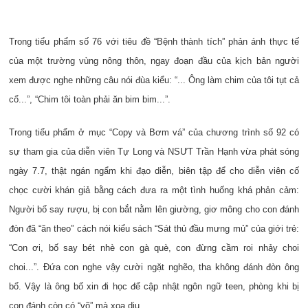
Trong tiểu phẩm số 76 với tiêu đề “Bệnh thành tích” phản ánh thực tế
của một trường vùng nông thôn, ngay đoạn đầu của kịch bản người
xem được nghe những câu nói đùa kiểu: “... Ông làm chim của tôi tụt cả
cổ...”, “Chim tôi toàn phải ăn bim bim...”.
Trong tiểu phẩm ở mục “Copy và Bơm vá” của chương trình số 92 có
sự tham gia của diễn viên Tự Long và NSƯT Trần Hạnh vừa phát sóng
ngày 7.7, thật ngán ngẩm khi đạo diễn, biên tập để cho diễn viên cố
chọc cười khán giả bằng cách đưa ra một tình huống khá phản cảm:
Người bố say rượu, bị con bắt nằm lên giường, giơ mông cho con đánh
đòn đã “ăn theo” cách nói kiểu sách “Sát thủ đầu mưng mủ” của giới trẻ:
“Con ơi, bố say bét nhè con gà què, con đừng cầm roi nhảy choi
choi...”. Đứa con nghe vậy cười ngặt nghẽo, tha không đánh đòn ông
bố. Vậy là ông bố xin đi học để cập nhật ngôn ngữ teen, phòng khi bị
con đánh còn có “võ” mà xoa dịu.