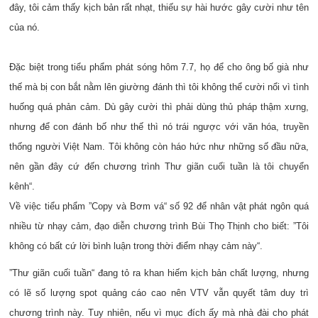
đây, tôi cảm thấy kịch bản rất nhạt, thiếu sự hài hước gây cười như tên
của nó.
Đặc biệt trong tiểu phẩm phát sóng hôm 7.7, họ để cho ông bố già như
thế mà bị con bắt nằm lên giường đánh thì tôi không thể cười nổi vì tình
huống quá phản cảm. Dù gây cười thì phải dùng thủ pháp thậm xưng,
nhưng để con đánh bố như thế thì nó trái ngược với văn hóa, truyền
thống người Việt Nam. Tôi không còn háo hức như những số đầu nữa,
nên gần đây cứ đến chương trình Thư giãn cuối tuần là tôi chuyển
kênh“.
Về việc tiểu phẩm ”Copy và Bơm vá“ số 92 để nhân vật phát ngôn quá
nhiều từ nhạy cảm, đạo diễn chương trình Bùi Thọ Thịnh cho biết: ”Tôi
không có bất cứ lời bình luận trong thời điểm nhạy cảm này“.
”Thư giãn cuối tuần“ đang tỏ ra khan hiếm kịch bản chất lượng, nhưng
có lẽ số lượng spot quảng cáo cao nên VTV vẫn quyết tâm duy trì
chương trình này. Tuy nhiên, nếu vì mục đích ấy mà nhà đài cho phát