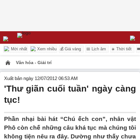
Mới nhất
Xem nhiều
💰 Giá vàng
📅 Lịch âm
☀️ Thời tiết

Văn hóa - Giải trí
Xuất bản ngày 12/07/2012 06:53 AM
'Thư giãn cuối tuần' ngày càng
tục!
Phần nhại bài hát “Chú ếch con”, nhân vật
Phô còn chế những câu khá tục mà chúng tôi
không tiện nêu ra đây. Dường như thấy chưa