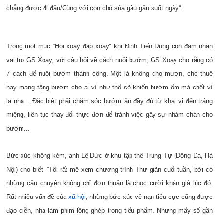
chẳng được đi đâu/Cùng với con chó sủa gâu gâu suốt ngày“.
Trong một mục ”Hỏi xoáy đáp xoay“ khi Đinh Tiến Dũng còn đảm nhận
vai trò GS Xoay, với câu hỏi về cách nuôi bướm, GS Xoay cho rằng có
7 cách để nuôi bướm thành công. Một là không cho mượn, cho thuê
hay mang tặng bướm cho ai vì như thế sẽ khiến bướm ốm mà chết vì
lạ nhà... Đặc biệt phải chăm sóc bướm ăn đầy đủ từ khai vị đến tráng
miệng, liên tục thay đổi thực đơn để tránh việc gây sự nhàm chán cho
bướm...
Bức xúc không kém, anh Lê Đức ở khu tập thể Trung Tự (Đống Đa, Hà
Nội) cho biết: ”Tôi rất mê xem chương trình Thư giãn cuối tuần, bởi có
những câu chuyện không chỉ đơn thuần là chọc cười khán giả lúc đó.
Rất nhiều vấn đề của
xã hội
, những bức xúc về nạn tiêu cực cũng được
đạo diễn, nhà làm phim lồng ghép trong tiểu phẩm. Nhưng mấy số gần