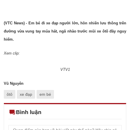
(VTC News) - Em bé đi xe đạp người lớn, hồn nhiên lưu thông trên
đường vừa vung tay múa hát, ngã nhào trước mũi xe ôtô đầy nguy
hiểm.
Xem clip:
VTV1
Vũ Nguyên
ôtô
xe đạp
em bé
Bình luận