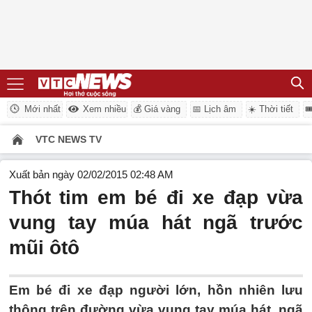
Mới nhất
Xem nhiều
💰 Giá vàng
📅 Lịch âm
☀️ Thời tiết

VTC NEWS TV
Xuất bản ngày 02/02/2015 02:48 AM
Thót tim em bé đi xe đạp vừa
vung tay múa hát ngã trước
mũi ôtô
Em bé đi xe đạp người lớn, hồn nhiên lưu
thông trên đường vừa vung tay múa hát, ngã