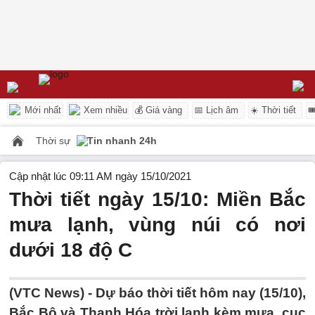
Mới nhất
Xem nhiều
💰 Giá vàng
📅 Lịch âm
☀️ Thời tiết

Thời sự
Tin nhanh 24h
Cập nhật lúc 09:11 AM ngày 15/10/2021
Thời tiết ngày 15/10: Miền Bắc
mưa lạnh, vùng núi có nơi
dưới 18 độ C
(VTC News) -
Dự báo thời tiết hôm nay (15/10),
Bắc Bộ và Thanh Hóa trời lạnh kèm mưa, cục