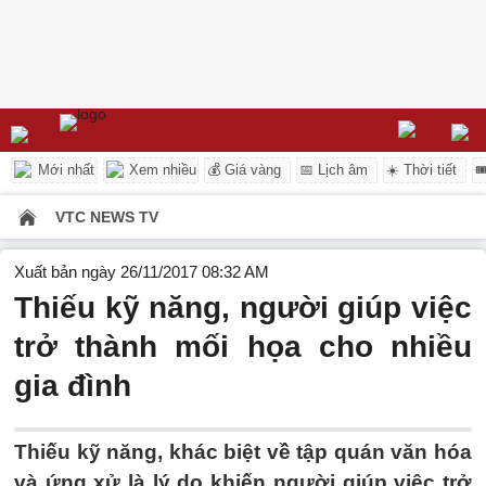
Mới nhất
Xem nhiều
💰 Giá vàng
📅 Lịch âm
☀️ Thời tiết

VTC NEWS TV
Xuất bản ngày 26/11/2017 08:32 AM
Thiếu kỹ năng, người giúp việc
trở thành mối họa cho nhiều
gia đình
Thiếu kỹ năng, khác biệt về tập quán văn hóa
và ứng xử là lý do khiến người giúp việc trở