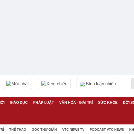
Mới nhất
Xem nhiều
Bình luận nhiều
IỚI
GIÁO DỤC
PHÁP LUẬT
VĂN HÓA - GIẢI TRÍ
SỨC KHỎE
ĐỜI S
TRÍ
THỂ THAO
GÓC THƯ GIÃN
VTC NEWS TV
PODCAST VTC NEWS
KH