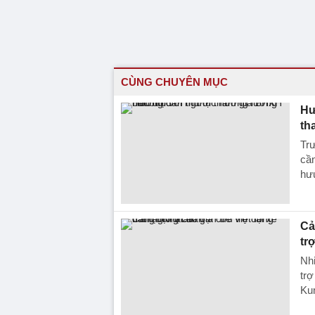
CÙNG CHUYÊN MỤC
Hư
th
Trư
cần
hưu
Cả
tr
Nhi
trợ
Ku