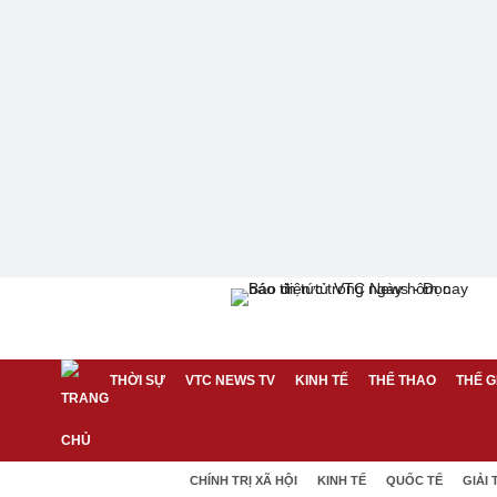
THỜI SỰ
VTC NEWS TV
KINH TẾ
THỂ THAO
THẾ G
CHÍNH TRỊ XÃ HỘI
KINH TẾ
QUỐC TẾ
GIẢI 