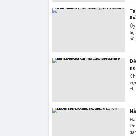
Tá
th
Ủy
hội
sẽ 
Đề
nô
Chí
vực
chí
Nắ
Hàn
lên
dâ