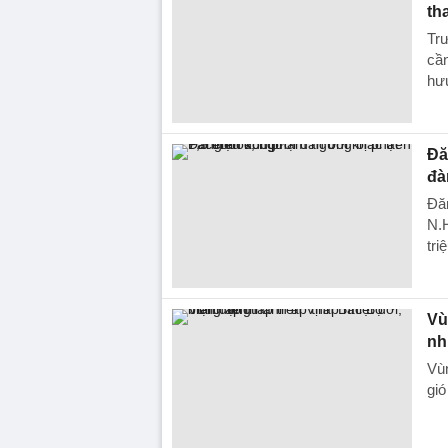
th
Trư
cần
hưu
Đă
đà
Đăn
N.H
tri
Vù
nh
Vùn
gió