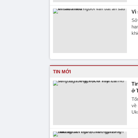
Vì
Sở 
hạn
khi
TIN MỚI
Ti
ở 
Tổn
về 
Ukr