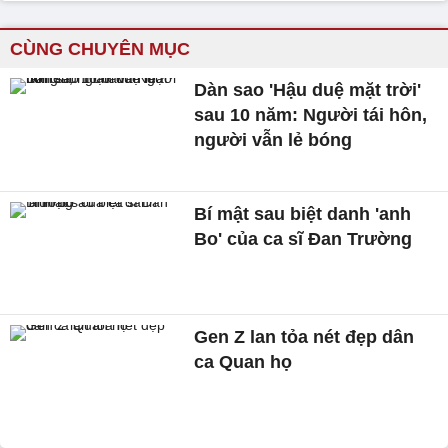
CÙNG CHUYÊN MỤC
Dàn sao 'Hậu duệ mặt trời'
sau 10 năm: Người tái hôn,
người vẫn lẻ bóng
Bí mật sau biệt danh 'anh
Bo' của ca sĩ Đan Trường
Gen Z lan tỏa nét đẹp dân
ca Quan họ