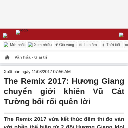
Mới nhất
Xem nhiều
💰 Giá vàng
📅 Lịch âm
☀️ Thời tiết

Văn hóa - Giải trí
Xuất bản ngày 11/03/2017 07:56 AM
The Remix 2017: Hương Giang
chuyển giới khiến Vũ Cát
Tường bối rối quên lời
The Remix 2017 vừa kết thúc đêm thi đo ván
với phần thể hiện từ 2 đội Hương Giang Idol