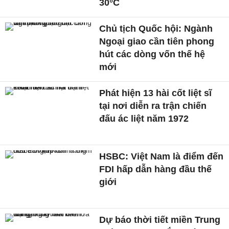
30°C
Chủ tịch Quốc hội: Ngành
Ngoại giao cần tiên phong
hút các dòng vốn thế hệ
mới
Phát hiện 13 hài cốt liệt sĩ
tại nơi diễn ra trận chiến
đấu ác liệt năm 1972
HSBC: Việt Nam là điểm đến
FDI hấp dẫn hàng đầu thế
giới
Dự báo thời tiết miền Trung