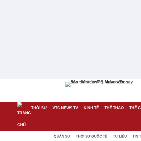
THỜI SỰ
VTC NEWS TV
KINH TẾ
THỂ THAO
THẾ G
QUÂN SỰ
THỜI SỰ QUỐC TẾ
TƯ LIỆU
TIN 