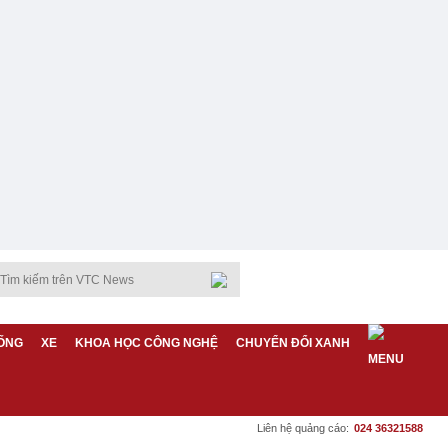
ỐNG
XE
KHOA HỌC CÔNG NGHỆ
CHUYỂN ĐỔI XANH
Liên hệ quảng cáo:
024 36321588