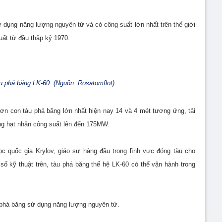
 dụng năng lượng nguyên tử và có công suất lớn nhất trên thế giới
xuất từ đầu thập kỷ 1970.
u phá băng LK-60. (Nguồn: Rosatomflot)
hơn con tàu phá băng lớn nhất hiện nay 14 và 4 mét tương ứng, tải
ứng hạt nhân công suất lên đến 175MW.
 quốc gia Krylov, giáo sư hàng đầu trong lĩnh vực đóng tàu cho
ố kỹ thuật trên, tàu phá băng thế hệ LK-60 có thể vận hành trong
u phá băng sử dụng năng lượng nguyên tử.