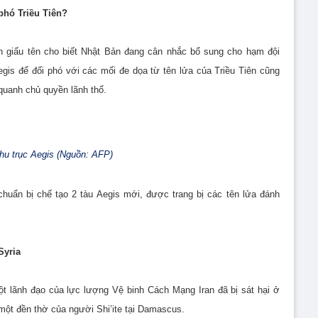
phó Triều Tiên?
n giấu tên cho biết Nhật Bản đang cân nhắc bổ sung cho hạm đội
egis để đối phó với các mối đe dọa từ tên lửa của Triều Tiên cũng
uanh chủ quyền lãnh thổ.
hu trục Aegis (Nguồn: AFP)
chuẩn bị chế tạo 2 tàu Aegis mới, được trang bị các tên lửa đánh
Syria
ột lãnh đạo của lực lượng Vệ binh Cách Mạng Iran đã bị sát hại ở
 một đền thờ của người Shi’ite tại Damascus.