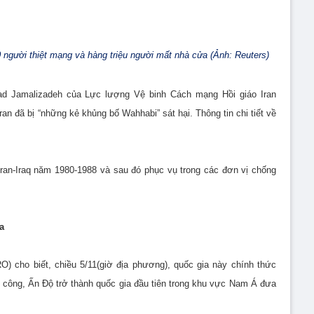
 người thiệt mạng và hàng triệu người mất nhà cửa (Ảnh: Reuters)
ad Jamalizadeh của Lực lượng Vệ binh Cách mạng Hồi giáo Iran
n đã bị “những kẻ khủng bố Wahhabi” sát hại. Thông tin chi tiết về
ran-Iraq năm 1980-1988 và sau đó phục vụ trong các đơn vị chống
a
) cho biết, chiều 5/11(giờ địa phương), quốc gia này chính thức
 công, Ấn Độ trở thành quốc gia đầu tiên trong khu vực Nam Á đưa