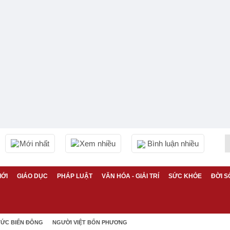
Mới nhất
Xem nhiều
Bình luận nhiều
IỚI
GIÁO DỤC
PHÁP LUẬT
VĂN HÓA - GIẢI TRÍ
SỨC KHỎE
ĐỜI S
TỨC BIỂN ĐÔNG
NGƯỜI VIỆT BỐN PHƯƠNG