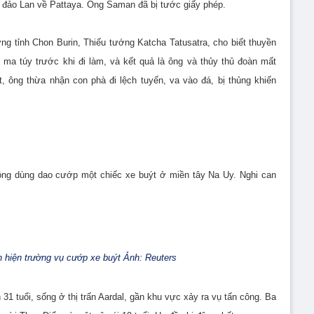
ừ đảo Lan về Pattaya. Ông Saman đã bị tước giấy phép.
g tỉnh Chon Burin, Thiếu tướng Katcha Tatusatra, cho biết thuyền
 ma túy trước khi đi làm, và kết quả là ông và thủy thủ đoàn mất
t, ông thừa nhận con phà đi lệch tuyến, va vào đá, bị thủng khiến
ông dùng dao cướp một chiếc xe buýt ở miền tây Na Uy. Nghi can
 hiện trường vụ cướp xe buýt Ảnh: Reuters
 31 tuổi, sống ở thị trấn Aardal, gần khu vực xảy ra vụ tấn công. Ba