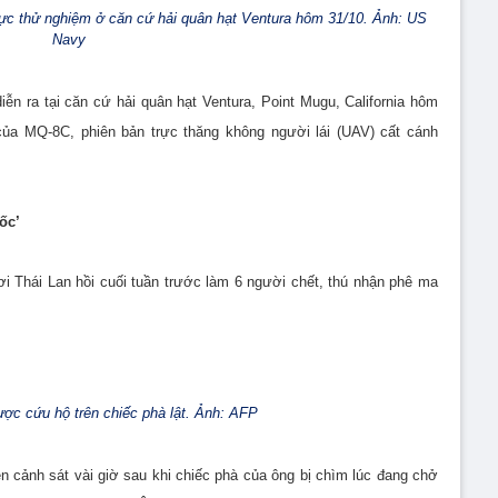
vực thử nghiệm ở căn cứ hải quân hạt Ventura hôm 31/10. Ảnh: US
Navy
iễn ra tại căn cứ hải quân hạt Ventura, Point Mugu, California hôm
 của MQ-8C, phiên bản trực thăng không người lái (UAV) cất cánh
ốc’
i Thái Lan hồi cuối tuần trước làm 6 người chết, thú nhận phê ma
ợc cứu hộ trên chiếc phà lật. Ảnh: AFP
ện cảnh sát vài giờ sau khi chiếc phà của ông bị chìm lúc đang chở