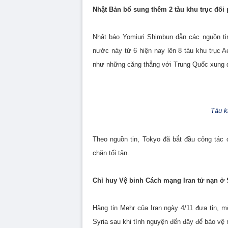
Nhật Bản bổ sung thêm 2 tàu khu trục đối 
Nhật báo Yomiuri Shimbun dẫn các nguồn ti
nước này từ 6 hiện nay lên 8 tàu khu trục A
như những căng thẳng với Trung Quốc xung q
Tàu k
Theo nguồn tin, Tokyo đã bắt đầu công tác 
chặn tối tân.
Chỉ huy Vệ binh Cách mạng Iran tử nạn ở 
Hãng tin Mehr của Iran ngày 4/11 đưa tin, m
Syria sau khi tình nguyện đến đây để bảo vệ