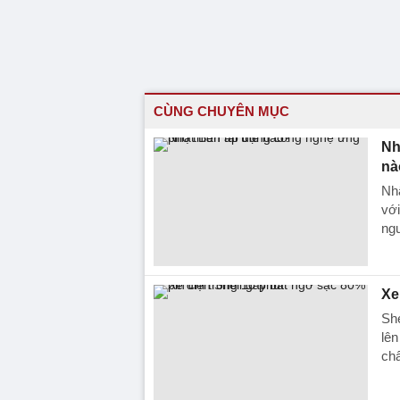
CÙNG CHUYÊN MỤC
Nh
nà
Nhậ
với
ng
Xe
She
lên
chấ