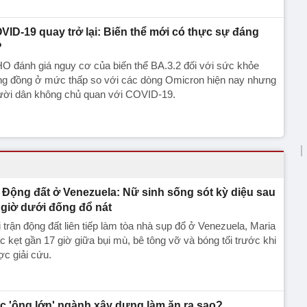
VID-19 quay trở lại: Biến thể mới có thực sự đáng
?
 đánh giá nguy cơ của biến thể BA.3.2 đối với sức khỏe
ng đồng ở mức thấp so với các dòng Omicron hiện nay nhưng
ười dân không chủ quan với COVID-19.
Động đất ở Venezuela: Nữ sinh sống sót kỳ diệu sau
 giờ dưới đống đổ nát
 trận động đất liên tiếp làm tòa nhà sụp đổ ở Venezuela, Maria
 kẹt gần 17 giờ giữa bụi mù, bê tông vỡ và bóng tối trước khi
c giải cứu.
c 'ông lớn' ngành xây dựng làm ăn ra sao?