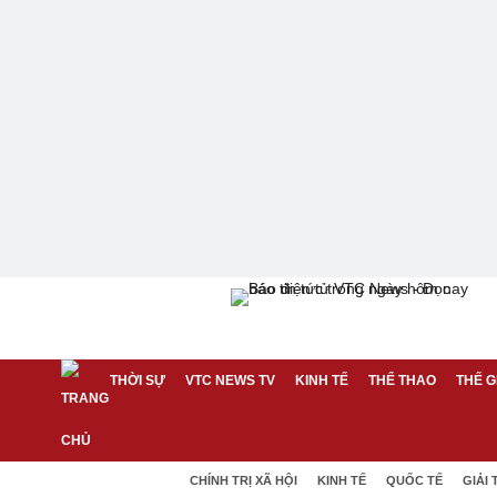
THỜI SỰ
VTC NEWS TV
KINH TẾ
THỂ THAO
THẾ G
CHÍNH TRỊ XÃ HỘI
KINH TẾ
QUỐC TẾ
GIẢI 