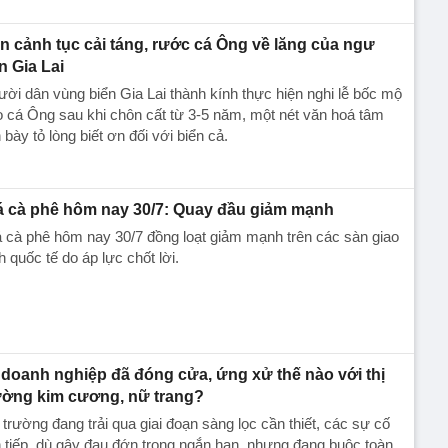
n cảnh tục cải táng, rước cá Ông về lăng của ngư
n Gia Lai
ời dân vùng biển Gia Lai thành kính thực hiện nghi lễ bốc mộ
 cá Ông sau khi chôn cất từ 3-5 năm, một nét văn hoá tâm
h bày tỏ lòng biết ơn đối với biển cả.
á cà phê hôm nay 30/7: Quay đầu giảm mạnh
 cà phê hôm nay 30/7 đồng loạt giảm mạnh trên các sàn giao
h quốc tế do áp lực chốt lời.
 doanh nghiệp đã đóng cửa, ứng xử thế nào với thị
ường kim cương, nữ trang?
 trường đang trải qua giai đoạn sàng lọc cần thiết, các sự cố
n tiếp, dù gây đau đớn trong ngắn hạn, nhưng đang buộc toàn