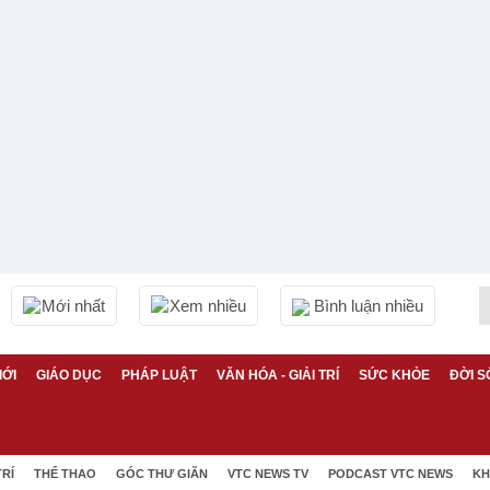
Mới nhất
Xem nhiều
Bình luận nhiều
IỚI
GIÁO DỤC
PHÁP LUẬT
VĂN HÓA - GIẢI TRÍ
SỨC KHỎE
ĐỜI S
TRÍ
THỂ THAO
GÓC THƯ GIÃN
VTC NEWS TV
PODCAST VTC NEWS
KH