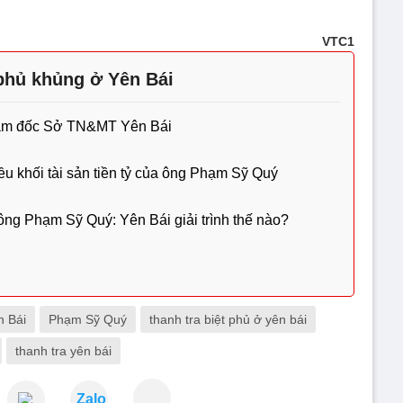
VTC1
 phủ khủng ở Yên Bái
ám đốc Sở TN&MT Yên Bái
ều khối tài sản tiền tỷ của ông Phạm Sỹ Quý
a ông Phạm Sỹ Quý: Yên Bái giải trình thế nào?
n Bái
Phạm Sỹ Quý
thanh tra biệt phủ ở yên bái
thanh tra yên bái
Zalo