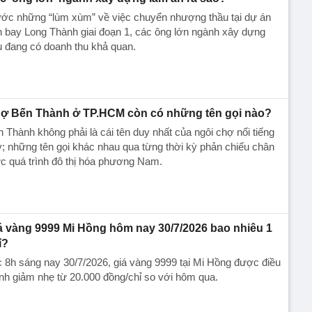
ớc những “lùm xùm” về việc chuyển nhượng thầu tại dự án
 bay Long Thành giai đoạn 1, các ông lớn ngành xây dựng
u đang có doanh thu khả quan.
ợ Bến Thành ở TP.HCM còn có những tên gọi nào?
 Thành không phải là cái tên duy nhất của ngôi chợ nổi tiếng
; những tên gọi khác nhau qua từng thời kỳ phản chiếu chân
c quá trình đô thị hóa phương Nam.
á vàng 9999 Mi Hồng hôm nay 30/7/2026 bao nhiêu 1
ỉ?
 8h sáng nay 30/7/2026, giá vàng 9999 tại Mi Hồng được điều
nh giảm nhẹ từ 20.000 đồng/chỉ so với hôm qua.