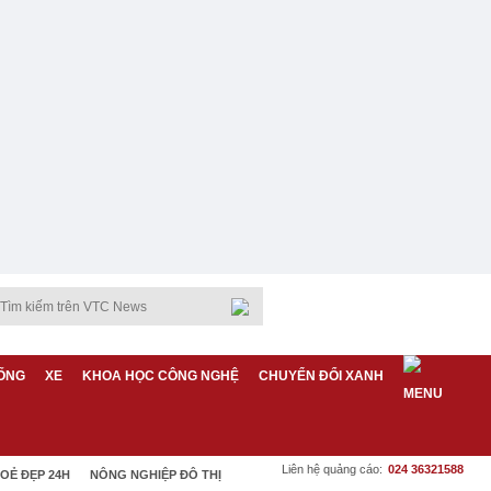
ỐNG
XE
KHOA HỌC CÔNG NGHỆ
CHUYỂN ĐỔI XANH
Liên hệ quảng cáo:
024 36321588
OẺ ĐẸP 24H
NÔNG NGHIỆP ĐÔ THỊ