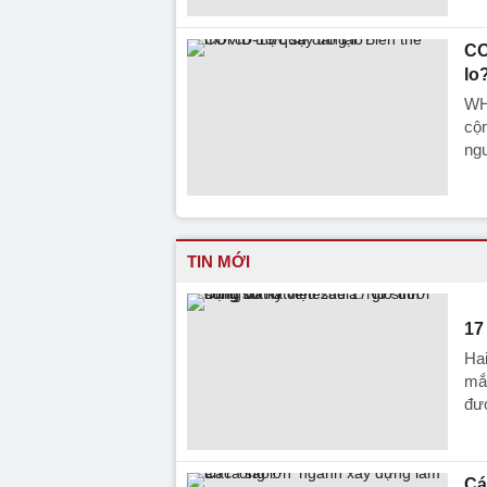
CO
lo
WHO
cộ
ng
TIN MỚI
17
Hai
mắc
đượ
Cá