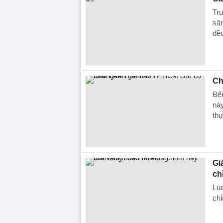
Trư
sân
đề
Ch
Bến
này
thự
Gi
ch
Lúc
chỉ