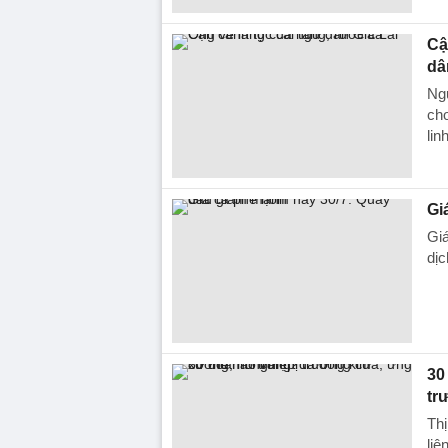
Cậ
dâ
Ngư
cho
lin
Gi
Giá
dịc
30
tr
Thị
liê