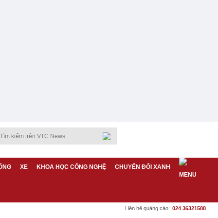
ỐNG
XE
KHOA HỌC CÔNG NGHỆ
CHUYỂN ĐỔI XANH
Liên hệ quảng cáo:
024 36321588