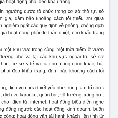
ia hoạt động phải đeo khẩu trang.
tín ngưỡng được tổ chức trong cơ sở thờ tự, số
 gia, đảm bảo khoảng cách tối thiểu 2m giữa
ện nghiêm ngặt các quy định về phòng, chống dịch
ia hoạt động phải đo thân nhiệt, đeo khẩu trang
ại một khu vực trong cùng một thời điểm ở vườn
 đường phố và tại các khu vực ngoài trụ sở cơ
học, cơ sở y tế và các nơi công cộng khác; bắt
 phải đeo khẩu trang, đảm bảo khoảng cách tối
ộng, dịch vụ chưa thiết yếu như trung tâm tổ chức
m, dịch vụ karaoke, quán bar, vũ trường, xông hơi,
chơi điện tử, internet; hoạt động biểu diễn nghệ
ung đông người; các hoạt động kinh doanh, buôn
g cộng; hoạt động vận tải hành khách liên tỉnh từ