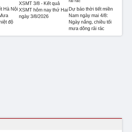
XSMT 3/8 - Kết quả
ết Hà Nội
Dự báo thời tiết miền
XSMT hôm nay thứ Hai
 Mưa
Nam ngày mai 4/8:
ngày 3/8/2026
hiệt độ
Ngày nắng, chiều tối
mưa dông rải rác