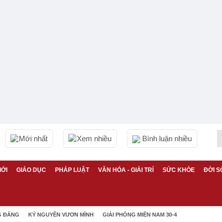
Mới nhất
Xem nhiều
Bình luận nhiều
IỚI
GIÁO DỤC
PHÁP LUẬT
VĂN HÓA - GIẢI TRÍ
SỨC KHỎE
ĐỜI S
G ĐẢNG
KỶ NGUYÊN VƯƠN MÌNH
GIẢI PHÓNG MIỀN NAM 30-4