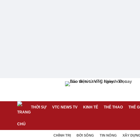
THỜI SỰ
VTC NEWS TV
KINH TẾ
THỂ THAO
THẾ G
CHÍNH TRỊ
ĐỜI SỐNG
TIN NÓNG
XÂY DỰN