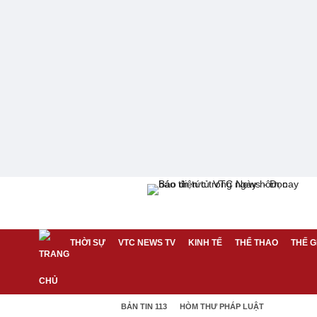
THỜI SỰ
VTC NEWS TV
KINH TẾ
THỂ THAO
THẾ G
BẢN TIN 113
HÒM THƯ PHÁP LUẬT