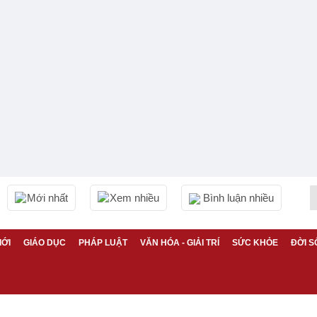
Mới nhất
Xem nhiều
Bình luận nhiều
IỚI
GIÁO DỤC
PHÁP LUẬT
VĂN HÓA - GIẢI TRÍ
SỨC KHỎE
ĐỜI S