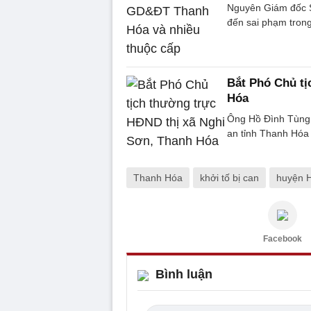
Nguyên Giám đốc S
đến sai phạm trong
Bắt Phó Chủ tị
Hóa
Ông Hồ Đình Tùng,
an tỉnh Thanh Hóa 
Thanh Hóa
khởi tố bị can
huyện 
Facebook
Bình luận