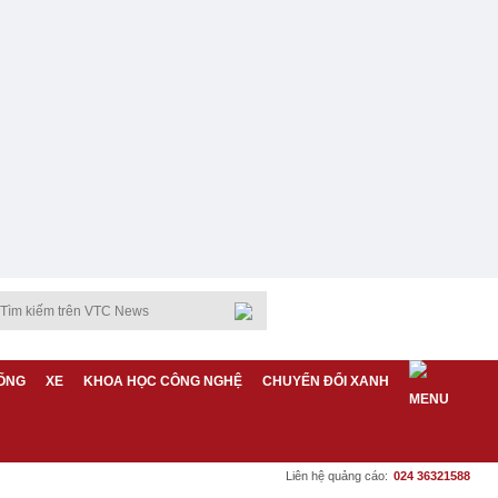
ỐNG
XE
KHOA HỌC CÔNG NGHỆ
CHUYỂN ĐỔI XANH
Liên hệ quảng cáo:
024 36321588