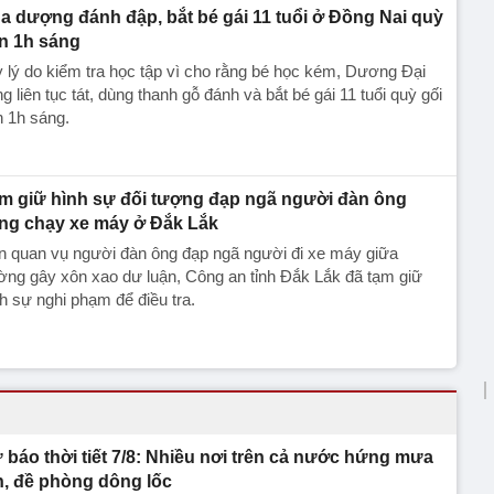
a dượng đánh đập, bắt bé gái 11 tuổi ở Đồng Nai quỳ
n 1h sáng
 lý do kiểm tra học tập vì cho rằng bé học kém, Dương Đại
g liên tục tát, dùng thanh gỗ đánh và bắt bé gái 11 tuổi quỳ gối
 1h sáng.
m giữ hình sự đối tượng đạp ngã người đàn ông
ng chạy xe máy ở Đắk Lắk
n quan vụ người đàn ông đạp ngã người đi xe máy giữa
ng gây xôn xao dư luận, Công an tỉnh Đắk Lắk đã tạm giữ
h sự nghi phạm để điều tra.
 báo thời tiết 7/8: Nhiều nơi trên cả nước hứng mưa
n, đề phòng dông lốc