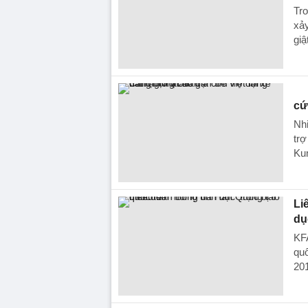
Tro
xảy
giậ
cứ
Nhi
trợ
Ku
Li
dụ
KFA
quố
201