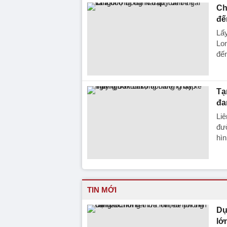
Ch
đế
Lấy
Lon
đến
Tạ
đa
Liê
đườ
hìn
TIN MỚI
Dự
lớ