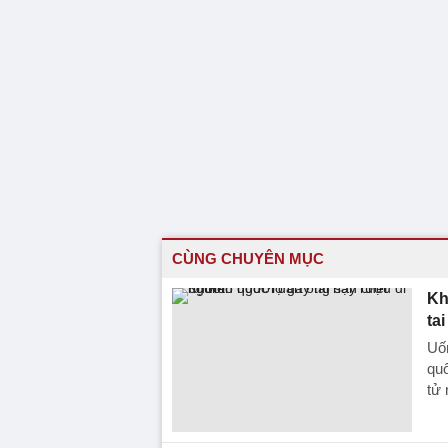
CÙNG CHUYÊN MỤC
Kh
ta
Uố
quố
tử 