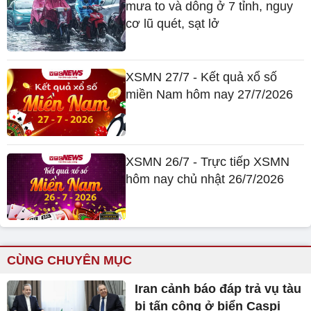
mưa to và dông ở 7 tỉnh, nguy
cơ lũ quét, sạt lở
XSMN 27/7 - Kết quả xổ số
miền Nam hôm nay 27/7/2026
XSMN 26/7 - Trực tiếp XSMN
hôm nay chủ nhật 26/7/2026
CÙNG CHUYÊN MỤC
Iran cảnh báo đáp trả vụ tàu
bị tấn công ở biển Caspi