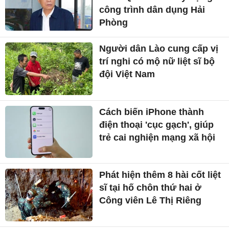
công trình dân dụng Hải
Phòng
Người dân Lào cung cấp vị
trí nghi có mộ nữ liệt sĩ bộ
đội Việt Nam
Cách biến iPhone thành
điện thoại 'cục gạch', giúp
trẻ cai nghiện mạng xã hội
Phát hiện thêm 8 hài cốt liệt
sĩ tại hố chôn thứ hai ở
Công viên Lê Thị Riêng