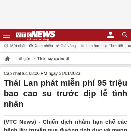
Mới nhất
Xem nhiều
💰 Giá vàng
📅 Lịch âm
☀️ Thời tiết

Thế giới
Thời sự quốc tế
Cập nhật lúc 08:06 PM ngày 31/01/2023
Thái Lan phát miễn phí 95 triệu
bao cao su trước dịp lễ tình
nhân
(VTC News) -
Chiến dịch nhằm hạn chế các
bệnh lây truyền qua đường tình dục và mang