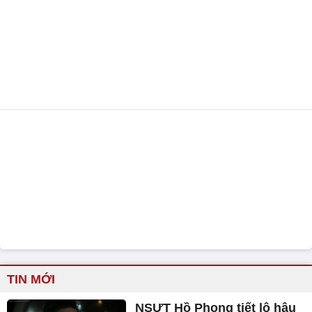
TIN MỚI
NSƯT Hồ Phong tiết lộ hậu