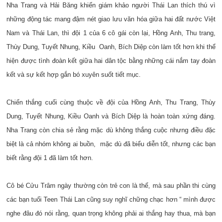
Nha Trang và Hải Băng khiến giám khảo người Thái Lan thích thú vì
những động tác mang đậm nét giao lưu văn hóa giữa hai đất nước Việt
Nam và Thái Lan, thì đội 1 của 6 cô gái còn lại, Hồng Anh, Thu trang,
Thùy Dung, Tuyết Nhung, Kiều Oanh, Bích Diệp còn làm tốt hơn khi thể
hiện được tình đoàn kết giữa hai dân tộc bằng những cái nắm tay đoàn
kết và sự kết hợp gắn bó xuyên suốt tiết mục.
Chiến thắng cuối cùng thuộc về đội của Hồng Anh, Thu Trang, Thùy
Dung, Tuyết Nhung, Kiều Oanh và Bích Diệp là hoàn toàn xứng đáng.
Nha Trang còn chia sẻ rằng mặc dù không thắng cuộc nhưng điều đặc
biệt là cả nhóm không ai buồn, mặc dù đã biểu diễn tốt, nhưng các bạn
biết rằng đội 1 đã làm tốt hơn.
Cô bé Cửu Trâm ngày thường còn trẻ con là thế, mà sau phần thi cùng
các bạn tuổi Teen Thái Lan cũng suy nghĩ chững chạc hơn “ mình được
nghe đâu đó nói rằng, quan trọng không phải ai thắng hay thua, mà bạn