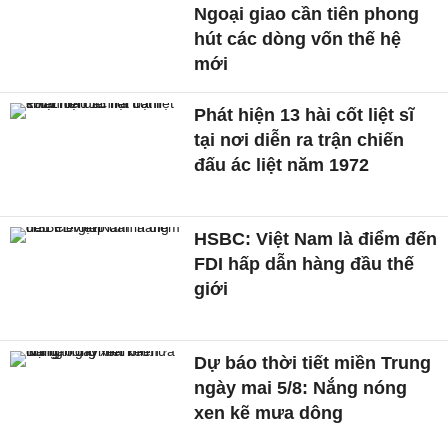
Ngoại giao cần tiên phong
hút các dòng vốn thế hệ
mới
Phát hiện 13 hài cốt liệt sĩ
tại nơi diễn ra trận chiến
đấu ác liệt năm 1972
HSBC: Việt Nam là điểm đến
FDI hấp dẫn hàng đầu thế
giới
Dự báo thời tiết miền Trung
ngày mai 5/8: Nắng nóng
xen kẽ mưa dông