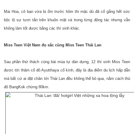
Mai Hoa, cô bạn vừa bị ốm trước hôm thi mặc dù đã cố gắng hết sức
bộc lộ sự tươi tắn trên khuôn mặt và trong từng động tác nhưng vẫn
không làm tốt được bằng các thí sinh khác.
Miss Teen Việt Nam đọ sắc cùng Miss Teen Thái Lan
Sau phần thử thách cùng bài múa tự dàn dựng, 12 thí sinh Miss Teen
được tới thăm cố đô Ayutthaya cổ kính, đây là địa điểm du lịch hấp dẫn
mà bất cứ ai đặt chân tới Thái Lan đều không thể bỏ qua, nằm cách thủ
đô BangKok chừng 80km.