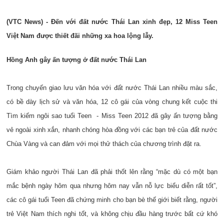
(VTC News) - Đến với đất nước Thái Lan xinh đẹp, 12 Miss Teen
Việt Nam được thiết đãi những xa hoa lộng lẫy.
Hồng Anh gây ấn tượng ở đất nước Thái Lan
Trong chuyến giao lưu văn hóa với đất nước Thái Lan nhiều màu sắc,
có bề dày lịch sử và văn hóa, 12 cô gái của vòng chung kết cuộc thi
Tìm kiếm ngôi sao tuổi Teen - Miss Teen 2012 đã gây ấn tượng bằng
vẻ ngoài xinh xắn, nhanh chóng hòa đồng với các bạn trẻ của đất nước
Chùa Vàng và can đảm với mọi thử thách của chương trình đặt ra.
Giám khảo người Thái Lan đã phải thốt lên rằng “mặc dù có một bạn
mắc bệnh ngày hôm qua nhưng hôm nay vẫn nỗ lực biểu diễn rất tốt”,
các cô gái tuổi Teen đã chứng minh cho bạn bè thế giới biết rằng, người
trẻ Việt Nam thích nghi tốt, và không chịu đầu hàng trước bất cứ khó