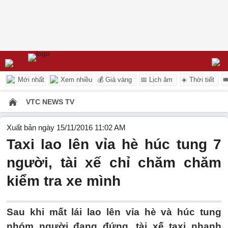
Mới nhất
Xem nhiều
💰 Giá vàng
📅 Lịch âm
☀️ Thời tiết

VTC NEWS TV
Xuất bản ngày 15/11/2016 11:02 AM
Taxi lao lên vỉa hè húc tung 7
người, tài xế chỉ chăm chăm
kiểm tra xe mình
Sau khi mất lái lao lên vỉa hè và húc tung
nhóm người đang đứng, tài xế taxi nhanh