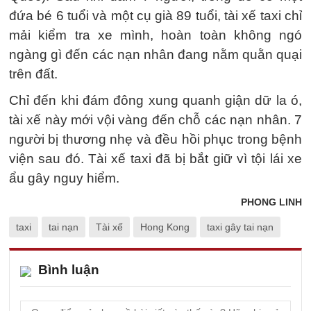
đứa bé 6 tuổi và một cụ già 89 tuổi, tài xế taxi chỉ
mải kiểm tra xe mình, hoàn toàn không ngó
ngàng gì đến các nạn nhân đang nằm quằn quại
trên đất.
Chỉ đến khi đám đông xung quanh giận dữ la ó,
tài xế này mới vội vàng đến chỗ các nạn nhân. 7
người bị thương nhẹ và đều hồi phục trong bệnh
viện sau đó. Tài xế taxi đã bị bắt giữ vì tội lái xe
ẩu gây nguy hiểm.
PHONG LINH
taxi
tai nạn
Tài xế
Hong Kong
taxi gây tai nạn
Bình luận