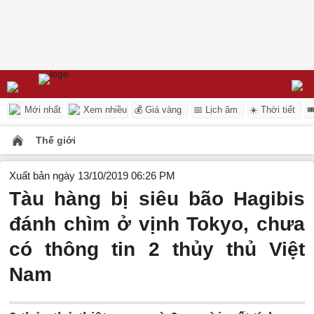
Mới nhất
Xem nhiều
💰 Giá vàng
📅 Lịch âm
☀️ Thời tiết

Thế giới
Xuất bản ngày 13/10/2019 06:26 PM
Tàu hàng bị siêu bão Hagibis
đánh chìm ở vịnh Tokyo, chưa
có thông tin 2 thủy thủ Việt
Nam