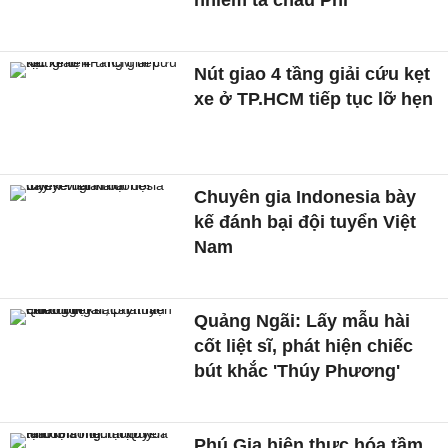
nhiễm tả châu Phi
Nút giao 4 tầng giải cứu kẹt
xe ở TP.HCM tiếp tục lỡ hẹn
Chuyên gia Indonesia bày
kế đánh bại đội tuyển Việt
Nam
Quảng Ngãi: Lấy mẫu hài
cốt liệt sĩ, phát hiện chiếc
bút khắc 'Thúy Phương'
Phú Gia hiện thực hóa tầm