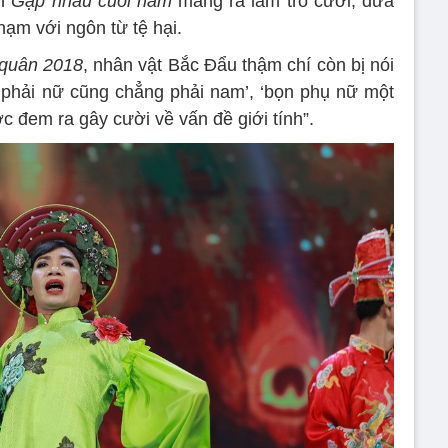
nh
Gặp nhau cuối năm
mang ra làm trò cười, đưa
phạm với ngôn từ tệ hại.
quân 2018
, nhân vật Bắc Đẩu thậm chí còn bị nói
g phải nữ cũng chẳng phải nam’, ‘bọn phụ nữ một
 đem ra gây cười về vấn đề giới tính”.