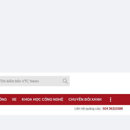
ỐNG
XE
KHOA HỌC CÔNG NGHỆ
CHUYỂN ĐỔI XANH
Liên hệ quảng cáo:
024 36321588