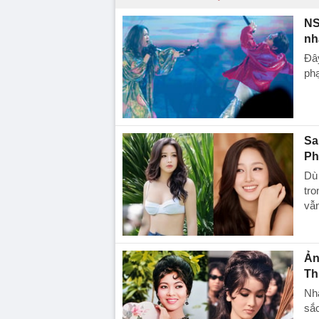
NS
nh
Đây
phạ
Sa
Ph
Dù 
tro
vẫn
Ản
Th
Nh
sắc