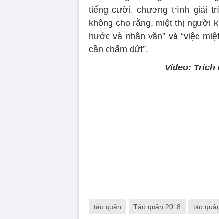
tiếng cười, chương trình giải tr
không cho rằng, miệt thị người 
hước và nhân văn” và “việc miệ
cần chấm dứt”.
Video: Trích
Volume
90%
táo quân
Táo quân 2018
táo quân