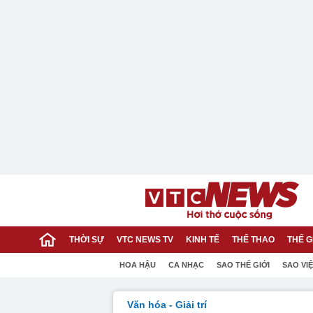
THỜI SỰ
VTC NEWS TV
KINH TẾ
THỂ THAO
THẾ G
HOA HẬU
CA NHẠC
SAO THẾ GIỚI
SAO VI
Văn hóa - Giải trí