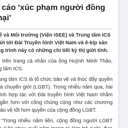
ố cáo 'xúc phạm người đồng
hại'
ế và Môi trường (Viện iSEE) và Trung tâm ICS
ửi tới Đài Truyền hình Việt Nam và ê-kíp sản
trình này có những chi tiết kỳ thị giới tính.
 trên trang cá nhân của ông Huỳnh Minh Thảo,
g tâm ICS.
ung tâm ICS là tổ chức bảo vệ và thúc đẩy quyền
và chuyển giới (LGBT). Trong nhiều năm qua, hai
ình hợp tác với Đài truyền hình Việt Nam nhằm
gần hơn với công chúng cũng như các chương
 bảo vệ tốt hơn quyền của cộng đồng LGBT.
: “Trong nhiều năm liền, cộng đồng người LGBT