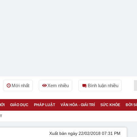
Mới nhất
Xem nhiều
Bình luận nhiều
IỚI
GIÁO DỤC
PHÁP LUẬT
VĂN HÓA - GIẢI TRÍ
SỨC KHỎE
ĐỜI S
ỆT
Xuất bản ngày 22/02/2018 07:31 PM