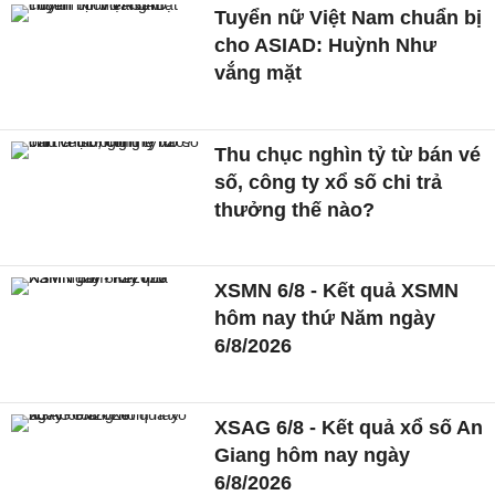
Tuyển nữ Việt Nam chuẩn bị
cho ASIAD: Huỳnh Như
vắng mặt
Thu chục nghìn tỷ từ bán vé
số, công ty xổ số chi trả
thưởng thế nào?
XSMN 6/8 - Kết quả XSMN
hôm nay thứ Năm ngày
6/8/2026
XSAG 6/8 - Kết quả xổ số An
Giang hôm nay ngày
6/8/2026