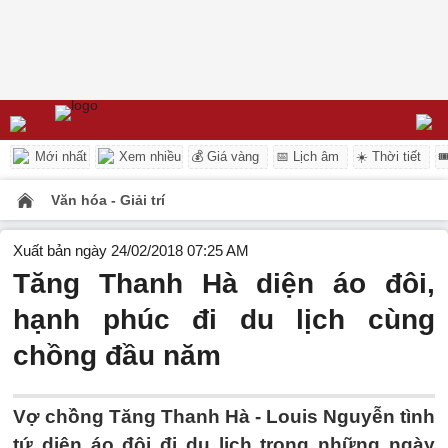
Mới nhất
Xem nhiều
💰 Giá vàng
📅 Lịch âm
☀️ Thời tiết

Văn hóa - Giải trí
Xuất bản ngày 24/02/2018 07:25 AM
Tăng Thanh Hà diện áo đôi,
hạnh phúc đi du lịch cùng
chồng đầu năm
Vợ chồng Tăng Thanh Hà - Louis Nguyễn tình
tứ diện áo đôi đi du lịch trong những ngày