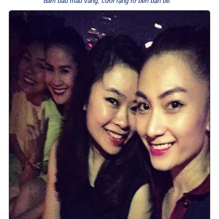
đầm bầu màu vàng, cười rạng rỡ bên bạn bè.