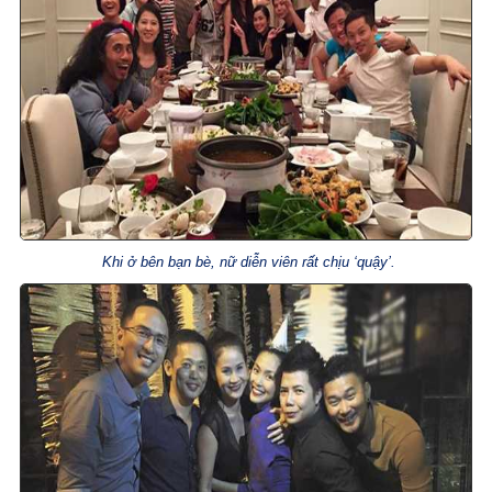
Khi ở bên bạn bè, nữ diễn viên rất chịu ‘quậy’.