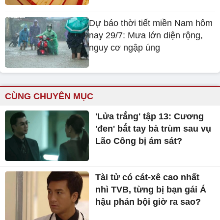
Dự báo thời tiết miền Nam hôm
nay 29/7: Mưa lớn diện rộng,
nguy cơ ngập úng
CÙNG CHUYÊN MỤC
'Lửa trắng' tập 13: Cương
'đen' bắt tay bà trùm sau vụ
Lão Công bị ám sát?
Tài tử có cát-xê cao nhất
nhì TVB, từng bị bạn gái Á
hậu phản bội giờ ra sao?