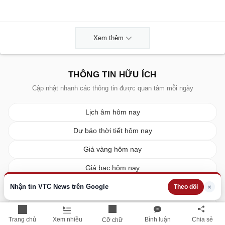
Xem thêm
THÔNG TIN HỮU ÍCH
Cập nhật nhanh các thông tin được quan tâm mỗi ngày
Lịch âm hôm nay
Dự báo thời tiết hôm nay
Giá vàng hôm nay
Giá bạc hôm nay
Tỷ giá ngoại tệ
Nhận tin VTC News trên Google
×
Theo dõi
Giá xe ô tô
Trang chủ
Xem nhiều
Bình luận
Chia sẻ
Cỡ chữ
Giá xe máy