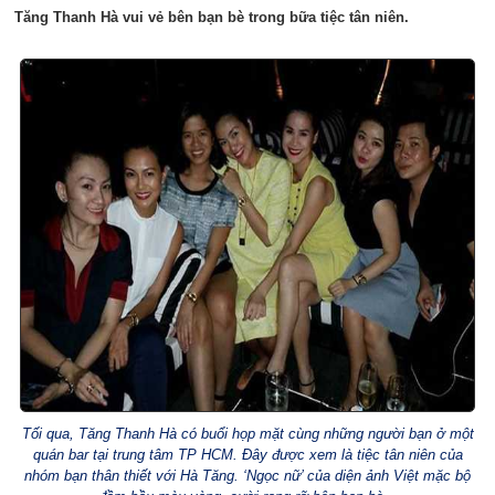
Tăng Thanh Hà vui vẻ bên bạn bè trong bữa tiệc tân niên.
Tối qua, Tăng Thanh Hà có buổi họp mặt cùng những người bạn ở một
quán bar tại trung tâm TP HCM. Đây được xem là tiệc tân niên của
nhóm bạn thân thiết với Hà Tăng. ‘Ngọc nữ’ của diện ảnh Việt mặc bộ